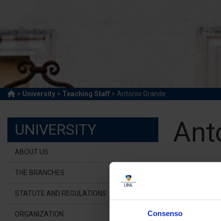
>
University
>
Teaching Staff
> Antonio Grande
Ant
UNIVERSITY
ABOUT US
Adjunct
THE BRANCHES
Link Cam
STATUTE AND REGULATIONS
a.gra
Consenso
ORGANIZATION