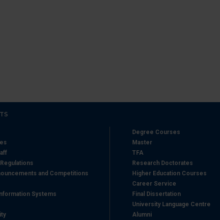
icità e social media, i quali potrebbero combinarle con altre inform
lizzo dei loro servizi.
TS
Degree Courses
hes
Master
aff
TFA
 Regulations
Research Doctorates
ouncements and Competitions
Higher Education Courses
Career Service
nformation Systems
Final Dissertation
University Language Centre
ity
Alumni