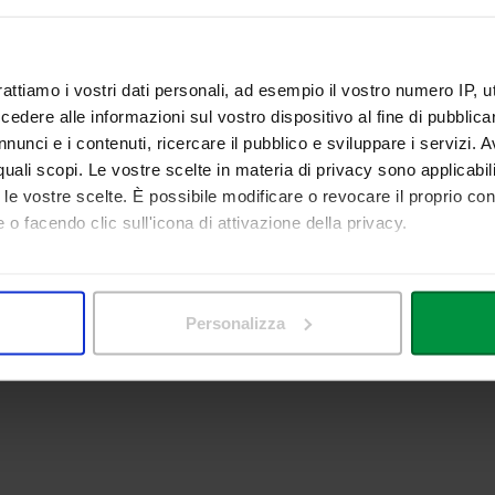
RSE CATALOGUE
rattiamo i vostri dati personali, ad esempio il vostro numero IP, 
um Vitae
dere alle informazioni sul vostro dispositivo al fine di pubblica
nunci e i contenuti, ricercare il pubblico e sviluppare i servizi. A
r quali scopi. Le vostre scelte in materia di privacy sono applicabi
S
to le vostre scelte. È possibile modificare o revocare il proprio 
s available to receive the students at the end of the lessons. However,
 o facendo clic sull'icona di attivazione della privacy.
mo anche:
 sulla tua posizione geografica, con un'approssimazione di qualc
Personalizza
itivo, scansionandolo attivamente alla ricerca di caratteristiche spe
aborati i tuoi dati personali e imposta le tue preferenze nella
s
consenso in qualsiasi momento dalla Dichiarazione sui cookie.
nalizzare contenuti ed annunci, per fornire funzionalità dei socia
inoltre informazioni sul modo in cui utilizza il nostro sito con i 