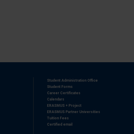
azioni che ha fornito loro o
Student Administration Office
Student Forms
Career Certificates
Calendars
ERASMUS + Project
ERASMUS Partner Universities
Tuition Fees
Certified email