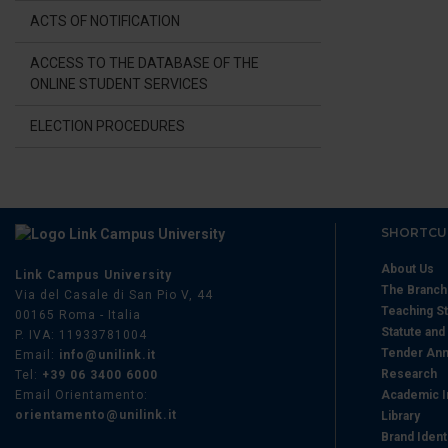
di analisi dei dati web, pubbl
ACTS OF NOTIFICATION
che hanno raccolto dal suo uti
ACCESS TO THE DATABASE OF THE
ONLINE STUDENT SERVICES
ELECTION PROCEDURES
SHORTCU
About Us
Link Campus University
The Branc
Via del Casale di San Pio V, 44
Teaching St
00165 Roma - Italia
Statute and
P. IVA: 11933781004
Tender Ann
Email:
info@unilink.it
Research
Tel:
+39 06 3400 6000
Email Orientamento:
Academic I
orientamento@unilink.it
Library
Brand Ident