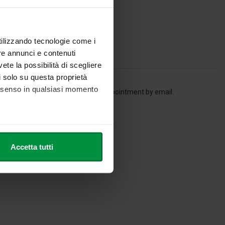
utilizzando tecnologie come i
re annunci e contenuti
vete la possibilità di scegliere
li solo su questa proprietà
consenso in qualsiasi momento
 the students may also request an appointment by email.
he metro,
Accetta tutti
cifiche (impronte digitali).
ezione dettagli
. Puoi
l media e per analizzare il
nostri partner che si occupano