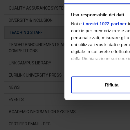
COU
QUALITY ASSURANCE SYSTEM
Uso responsabile dei dati
DIVERSITY & INCLUSION
Noi e
i nostri 1022 partner
t
Curricul
cookie per memorizzare e acce
TEACHING STAFF
personalizzati, misurare gli an
chi utilizza i vostri dati e pe
TENDER ANNOUNCEMENTS AND
OFFICE HOUR
COMPETITIONS
digitale in cui avete effettua
The professor i
dalla Dichiarazione sui cookie
LINK CAMPUS LIBRARY
Con il tuo consenso, vorrem
EURILINK UNIVERSITY PRESS
raccogliere informazioni
Rifiuta
Identificare il tuo dispos
NEWS
Approfondisci come vengono el
EVENTS
modificare o ritirare il tuo 
ACADEMIC INFORMATION SYSTEMS
Utilizziamo i cookie per perso
nostro traffico. Condividiamo 
CERTIFIED EMAIL - PEC