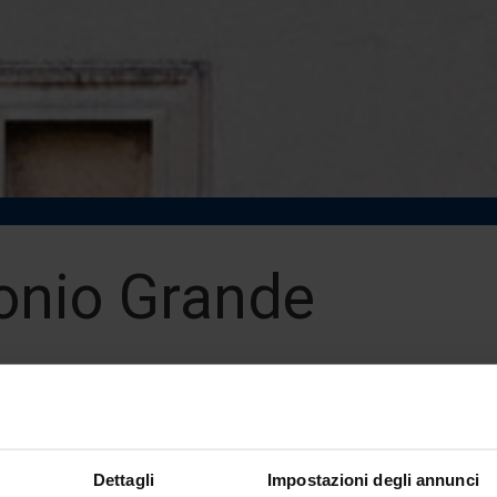
onio Grande
 Professor
pus University - Rome
nde@unilink.it
Dettagli
Impostazioni degli annunci