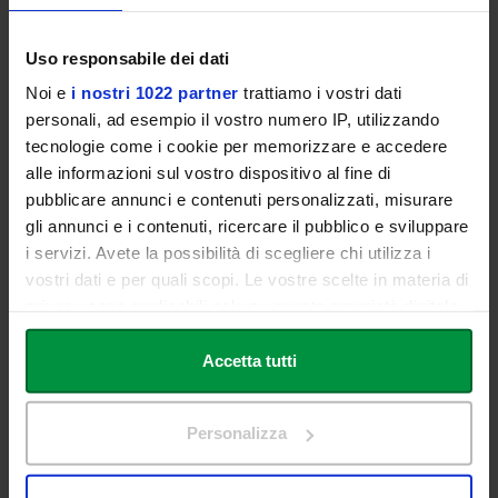
Guidelines, Templates and Forms
Uso responsabile dei dati
Noi e
i nostri 1022 partner
trattiamo i vostri dati
personali, ad esempio il vostro numero IP, utilizzando
NATIONAL AND
tecnologie come i cookie per memorizzare e accedere
alle informazioni sul vostro dispositivo al fine di
INTERNATIONAL SOURCES ON
pubblicare annunci e contenuti personalizzati, misurare
QUALITY ASSURANCE
gli annunci e i contenuti, ricercare il pubblico e sviluppare
i servizi. Avete la possibilità di scegliere chi utilizza i
vostri dati e per quali scopi. Le vostre scelte in materia di
Italian National Agency for the Evaluation of Universities and
privacy sono applicabili solo su questa proprietà digitale
Research Institutes (ANVUR)
in cui avete effettuato le vostre scelte. È possibile
CRUI – Conference of the Rectors of the Italian Universities
modificare o revocare il proprio consenso in qualsiasi
Accetta tutti
momento dalla Dichiarazione sui cookie o facendo clic
MUR – Ministry of University and Research
sull'icona di attivazione della privacy.
Personalizza
ENQA – European Association for Quality Assurance in Higher
Education
Con il tuo consenso, vorremmo anche:
raccogliere informazioni sulla tua posizione