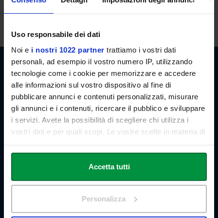
lessons. However, the students may also request an appointment
by email.
Uso responsabile dei dati
Noi e
i nostri 1022 partner
trattiamo i vostri dati
personali, ad esempio il vostro numero IP, utilizzando
tecnologie come i cookie per memorizzare e accedere
alle informazioni sul vostro dispositivo al fine di
Link Campus University
pubblicare annunci e contenuti personalizzati, misurare
Via del Casale di San Pio V, 44
00165 Roma - Italia
gli annunci e i contenuti, ricercare il pubblico e sviluppare
P. IVA: 11933781004
i servizi. Avete la possibilità di scegliere chi utilizza i
Email:
info@unilink.it
vostri dati e per quali scopi. Le vostre scelte in materia di
Tel:
+39 06 3400 6000
privacy sono applicabili solo su questa proprietà digitale
Email Orientamento:
orientamento@unilink.it
in cui avete effettuato le vostre scelte. È possibile
modificare o revocare il proprio consenso in qualsiasi
Accetta tutti
SHORTCUTS
momento dalla Dichiarazione sui cookie o facendo clic
About Us
sull'icona di attivazione della privacy.
The Branches
Personalizza
Teaching Staff
Con il tuo consenso, vorremmo anche:
Statute and Regulations