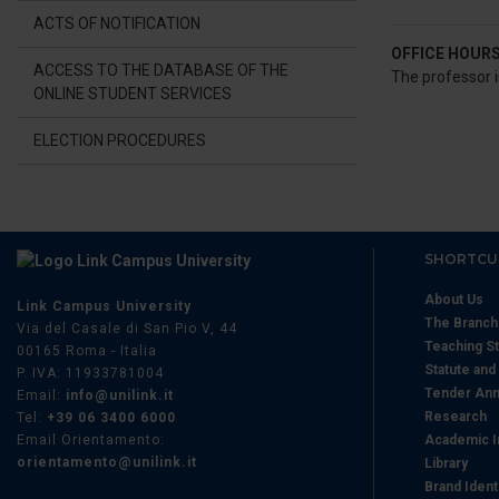
di analisi dei dati web, pubbl
ACTS OF NOTIFICATION
che hanno raccolto dal suo uti
OFFICE HOUR
ACCESS TO THE DATABASE OF THE
The professor i
ONLINE STUDENT SERVICES
ELECTION PROCEDURES
SHORTCU
About Us
Link Campus University
The Branc
Via del Casale di San Pio V, 44
Teaching St
00165 Roma - Italia
Statute and
P. IVA: 11933781004
Tender Ann
Email:
info@unilink.it
Research
Tel:
+39 06 3400 6000
Email Orientamento:
Academic I
orientamento@unilink.it
Library
Brand Ident