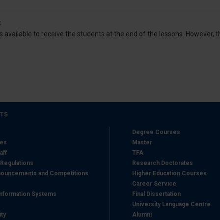
icità e social media, i quali potrebbero combinarle con altre inform
lizzo dei loro servizi.
S
s available to receive the students at the end of the lessons. However,
TS
Degree Courses
hes
Master
aff
TFA
 Regulations
Research Doctorates
ouncements and Competitions
Higher Education Courses
Career Service
nformation Systems
Final Dissertation
University Language Centre
ity
Alumni