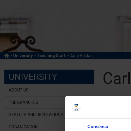
>
University
>
Teaching Staff
> Carlo Baldari
Carl
UNIVERSITY
ABOUT US
Adjunct
THE BRANCHES
Link Ca
STATUTE AND REGULATIONS
c.bal
Consenso
ORGANIZATION