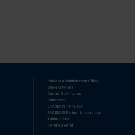
azioni che ha fornito loro o
Student Administration Office
Student Forms
Career Certificates
Calendars
ERASMUS + Project
ERASMUS Partner Universities
Tuition Fees
Certified email