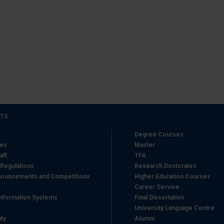
icità e social media, i quali potrebbero combinarle con altre inform
lizzo dei loro servizi.
TS
Degree Courses
hes
Master
aff
TFA
 Regulations
Research Doctorates
ouncements and Competitions
Higher Education Courses
Career Service
nformation Systems
Final Dissertation
University Language Centre
ity
Alumni