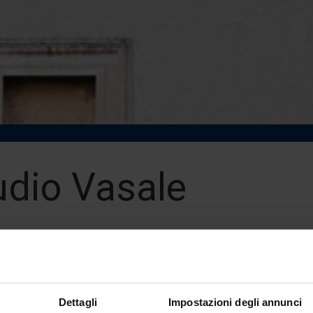
udio Vasale
 Professor
pus University - Rome
ale@unilink.it
Dettagli
Impostazioni degli annunci