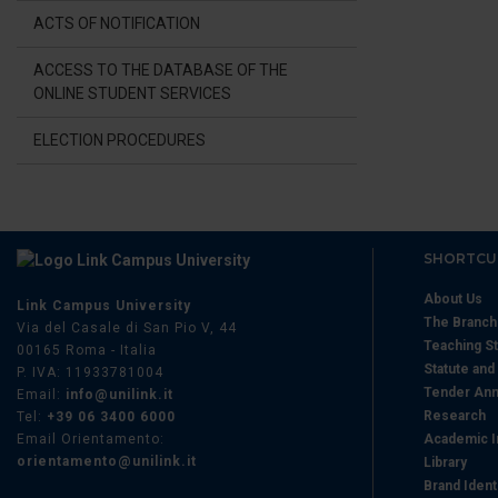
di analisi dei dati web, pubbl
ACTS OF NOTIFICATION
che hanno raccolto dal suo uti
ACCESS TO THE DATABASE OF THE
ONLINE STUDENT SERVICES
ELECTION PROCEDURES
SHORTCU
About Us
Link Campus University
The Branc
Via del Casale di San Pio V, 44
Teaching St
00165 Roma - Italia
Statute and
P. IVA: 11933781004
Tender Ann
Email:
info@unilink.it
Research
Tel:
+39 06 3400 6000
Email Orientamento:
Academic I
orientamento@unilink.it
Library
Brand Ident