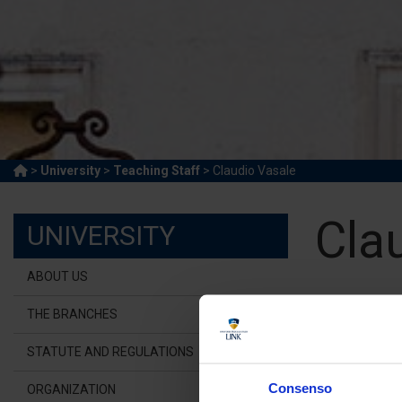
>
University
>
Teaching Staff
> Claudio Vasale
Cla
UNIVERSITY
ABOUT US
Adjunct
THE BRANCHES
Link Cam
STATUTE AND REGULATIONS
c.vas
Consenso
ORGANIZATION