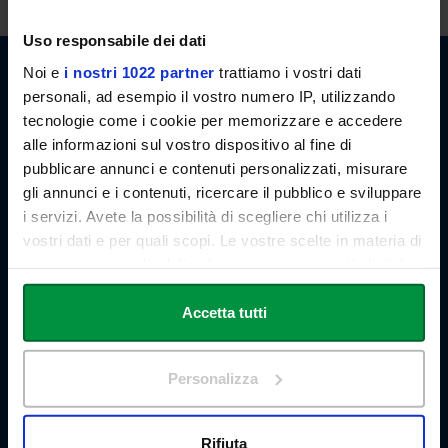
Uso responsabile dei dati
Noi e
i nostri 1022 partner
trattiamo i vostri dati
personali, ad esempio il vostro numero IP, utilizzando
Link Campus University
tecnologie come i cookie per memorizzare e accedere
Via del Casale di San Pio V, 44
alle informazioni sul vostro dispositivo al fine di
00165 Roma - Italia
pubblicare annunci e contenuti personalizzati, misurare
P. IVA: 11933781004
gli annunci e i contenuti, ricercare il pubblico e sviluppare
Email:
info@unilink.it
i servizi. Avete la possibilità di scegliere chi utilizza i
Tel:
+39 06 3400 6000
Email Orientamento:
orientamento@unilink.it
vostri dati e per quali scopi. Le vostre scelte in materia di
privacy sono applicabili solo su questa proprietà digitale
in cui avete effettuato le vostre scelte. È possibile
SHORTCUTS
modificare o revocare il proprio consenso in qualsiasi
Accetta tutti
About Us
momento dalla Dichiarazione sui cookie o facendo clic
The Branches
sull'icona di attivazione della privacy.
Teaching Staff
Personalizza
Statute and Regulations
Con il tuo consenso, vorremmo anche:
Tender Announcements and Competitions
Research
raccogliere informazioni sulla tua posizione
Rifiuta