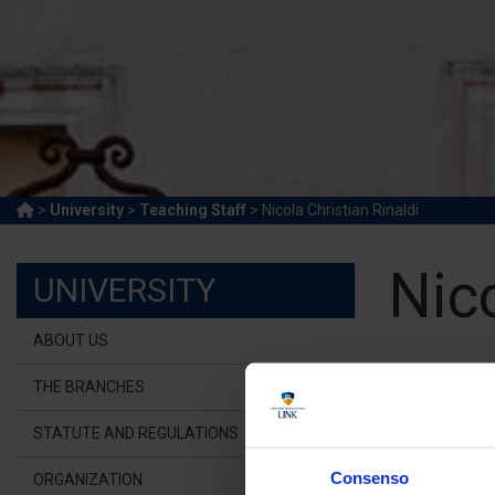
>
University
>
Teaching Staff
> Nicola Christian Rinaldi
Nico
UNIVERSITY
ABOUT US
Adjunct
THE BRANCHES
Link Cam
STATUTE AND REGULATIONS
n.rin
Consenso
ORGANIZATION