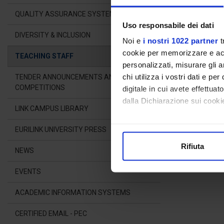
COU
QUALITY ASSURANCE SYSTEM
Uso responsabile dei dati
DIVERSITY & INCLUSION
Noi e
i nostri 1022 partner
t
cookie per memorizzare e acce
TEACHING STAFF
personalizzati, misurare gli an
OFFICE HOUR
chi utilizza i vostri dati e pe
TENDER ANNOUNCEMENTS AND
The professor i
COMPETITIONS
digitale in cui avete effettua
dalla Dichiarazione sui cookie
LINK CAMPUS LIBRARY
Con il tuo consenso, vorrem
EURILINK UNIVERSITY PRESS
raccogliere informazioni
Rifiuta
Identificare il tuo dispos
NEWS
Approfondisci come vengono el
EVENTS
modificare o ritirare il tuo 
ACADEMIC INFORMATION SYSTEMS
Utilizziamo i cookie per perso
nostro traffico. Condividiamo 
CERTIFIED EMAIL - PEC