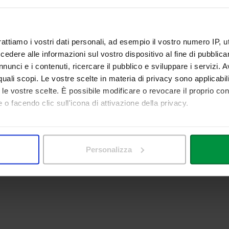
RSE CATALOGUE
rattiamo i vostri dati personali, ad esempio il vostro numero IP, 
dere alle informazioni sul vostro dispositivo al fine di pubblica
nunci e i contenuti, ricercare il pubblico e sviluppare i servizi. A
S
r quali scopi. Le vostre scelte in materia di privacy sono applicabi
s available to receive the students at the end of the lessons. However,
to le vostre scelte. È possibile modificare o revocare il proprio 
 o facendo clic sull'icona di attivazione della privacy.
mo anche:
 sulla tua posizione geografica, con un'approssimazione di qualc
Personalizza
itivo, scansionandolo attivamente alla ricerca di caratteristiche spe
aborati i tuoi dati personali e imposta le tue preferenze nella
s
consenso in qualsiasi momento dalla Dichiarazione sui cookie.
nalizzare contenuti ed annunci, per fornire funzionalità dei socia
inoltre informazioni sul modo in cui utilizza il nostro sito con i 