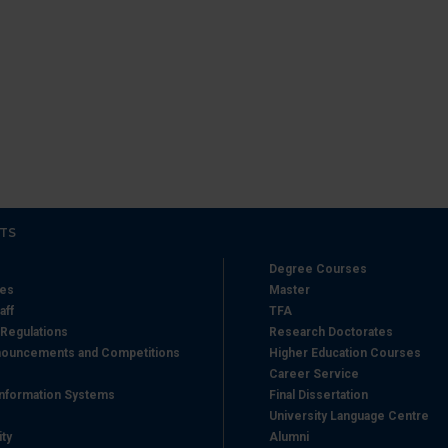
icità e social media, i quali potrebbero combinarle con altre inform
lizzo dei loro servizi.
TS
Degree Courses
hes
Master
aff
TFA
 Regulations
Research Doctorates
ouncements and Competitions
Higher Education Courses
Career Service
nformation Systems
Final Dissertation
University Language Centre
ity
Alumni