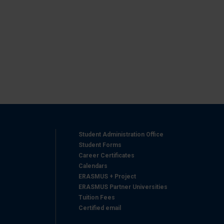
azioni che ha fornito loro o
Student Administration Office
Student Forms
Career Certificates
Calendars
ERASMUS + Project
ERASMUS Partner Universities
Tuition Fees
Certified email