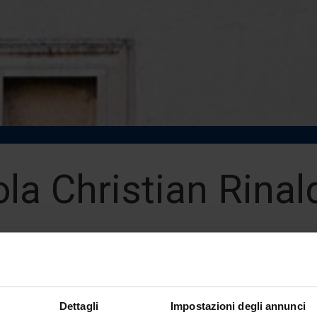
la Christian Rinal
 Professor
pus University - Rome
aldi@unilink.it
Dettagli
Impostazioni degli annunci