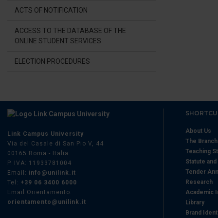
di analisi dei dati web, pubbl
ACTS OF NOTIFICATION
che hanno raccolto dal suo uti
ACCESS TO THE DATABASE OF THE
ONLINE STUDENT SERVICES
ELECTION PROCEDURES
SHORTCU
About Us
Link Campus University
The Branc
Via del Casale di San Pio V, 44
Teaching St
00165 Roma - Italia
Statute and
P. IVA: 11933781004
Tender Ann
Email:
info@unilink.it
Research
Tel:
+39 06 3400 6000
Email Orientamento:
Academic I
orientamento@unilink.it
Library
Brand Ident