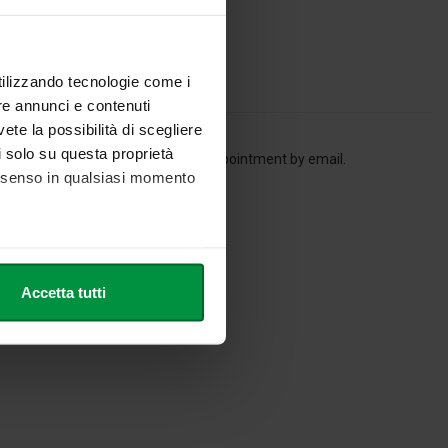
utilizzando tecnologie come i
re annunci e contenuti
vete la possibilità di scegliere
li solo su questa proprietà
 the students may also request an appointment by email.
consenso in qualsiasi momento
he metro,
Accetta tutti
cifiche (impronte digitali).
ezione dettagli
. Puoi
l media e per analizzare il
nostri partner che si occupano