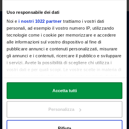
Uso responsabile dei dati
Noi e
i nostri 1022 partner
trattiamo i vostri dati
personali, ad esempio il vostro numero IP, utilizzando
tecnologie come i cookie per memorizzare e accedere
Link Campus University
Via del Casale di San Pio V, 44
alle informazioni sul vostro dispositivo al fine di
00165 Roma - Italia
pubblicare annunci e contenuti personalizzati, misurare
P. IVA: 11933781004
gli annunci e i contenuti, ricercare il pubblico e sviluppare
Email:
info@unilink.it
i servizi. Avete la possibilità di scegliere chi utilizza i
Tel:
+39 06 3400 6000
vostri dati e per quali scopi. Le vostre scelte in materia di
Email Orientamento:
orientamento@unilink.it
privacy sono applicabili solo su questa proprietà digitale
in cui avete effettuato le vostre scelte. È possibile
SHORTCUTS
modificare o revocare il proprio consenso in qualsiasi
Accetta tutti
About Us
momento dalla Dichiarazione sui cookie o facendo clic
The Branches
sull'icona di attivazione della privacy.
Teaching Staff
Personalizza
Statute and Regulations
Con il tuo consenso, vorremmo anche:
Tender Announcements and Competitions
Research
raccogliere informazioni sulla tua posizione
Rifiuta