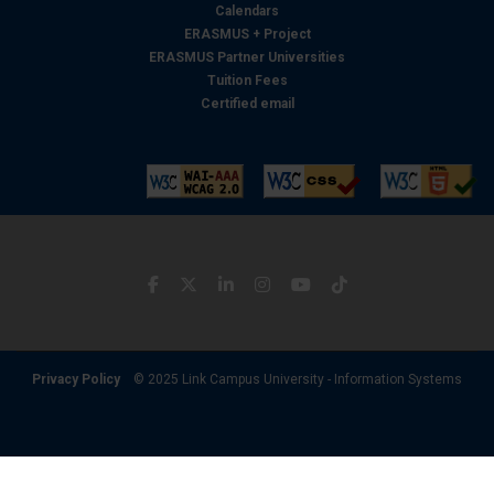
Calendars
ERASMUS + Project
ERASMUS Partner Universities
Tuition Fees
Certified email
Privacy Policy
© 2025 Link Campus University - Information Systems