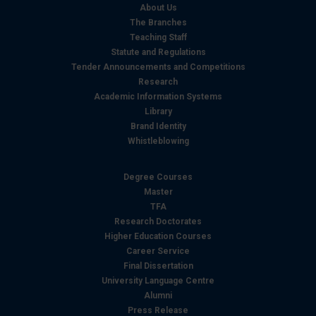
e imposta le tue preferenze nella
sezione dettagli
. Puoi
About Us
modificare o ritirare il tuo consenso in qualsiasi momento
The Branches
dalla Dichiarazione sui cookie.
Teaching Staff
Statute and Regulations
Tender Announcements and Competitions
Utilizziamo i cookie per personalizzare contenuti ed
Research
annunci, per fornire funzionalità dei social media e per
Academic Information Systems
analizzare il nostro traffico. Condividiamo inoltre
Library
informazioni sul modo in cui utilizza il nostro sito con i
Brand Identity
nostri partner che si occupano di analisi dei dati web,
Whistleblowing
pubblicità e social media, i quali potrebbero combinarle
con altre informazioni che ha fornito loro o che hanno
Degree Courses
raccolto dal suo utilizzo dei loro servizi.
Master
TFA
Research Doctorates
Higher Education Courses
Career Service
Final Dissertation
University Language Centre
Alumni
Press Release