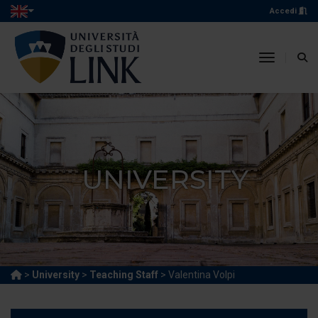
Accedi
toggle n
UNIVERSITY
>
University
>
Teaching Staff
> Valentina Volpi