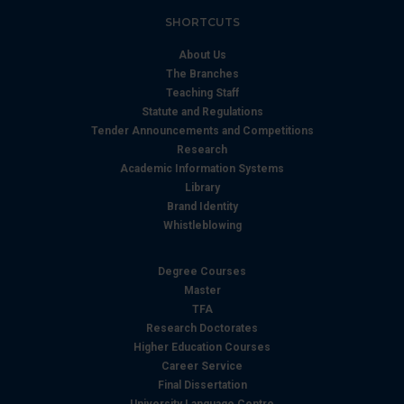
pubblicità e social media, i quali potrebbero combinarle
SHORTCUTS
con altre informazioni che ha fornito loro o che hanno
About Us
raccolto dal suo utilizzo dei loro servizi.
The Branches
Teaching Staff
Statute and Regulations
Tender Announcements and Competitions
Research
Academic Information Systems
Library
Brand Identity
Whistleblowing
Degree Courses
Master
TFA
Research Doctorates
Higher Education Courses
Career Service
Final Dissertation
University Language Centre