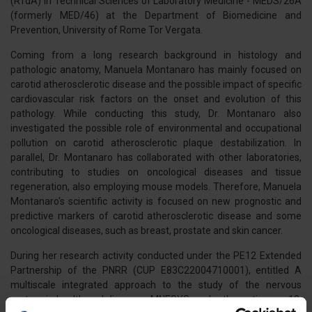
(RTdA) in Technical Sciences of Laboratory Medicine - MEDS/26A
(formerly MED/46) at the Department of Biomedicine and
Prevention, University of Rome Tor Vergata.
Coming from a long research background in histology and
pathologic anatomy, Manuela Montanaro has mainly focused on
carotid atherosclerotic disease and the possible impact of specific
cardiovascular risk factors on the onset and evolution of this
pathology. While conducting this study, Dr. Montanaro also
investigated the possible role of environmental and occupational
pollution on carotid atherosclerotic plaque destabilization. In
parallel, Dr. Montanaro has collaborated with other laboratories,
contributing to studies on oncological diseases and tissue
regeneration, also employing mouse models. Therefore, Manuela
Montanaro's scientific activity is focused on new prognostic and
predictive markers of carotid atherosclerotic disease and some
oncological diseases, such as breast, prostate and skin cancer.
During her research activity conducted under the PE12 Extended
Partnership of the PNRR (CUP E83C22004710001), entitled A
multiscale integrated approach to the study of the nervous
system in health and disease - MNESYS, under thematic area 12,