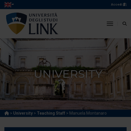
Accedi
toggle n
UNIVERSITY
>
University
>
Teaching Staff
> Manuela Montanaro