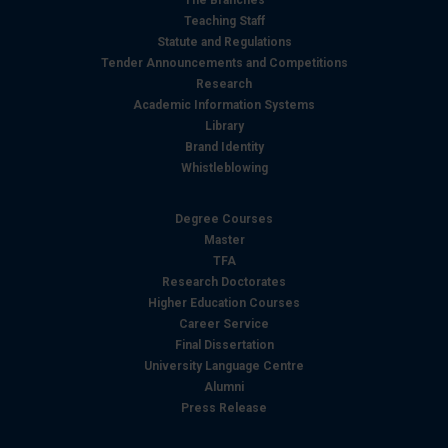
modificare o ritirare il tuo consenso in qualsiasi momento
Teaching Staff
dalla Dichiarazione sui cookie.
Statute and Regulations
Tender Announcements and Competitions
Utilizziamo i cookie per personalizzare contenuti ed
Research
Academic Information Systems
annunci, per fornire funzionalità dei social media e per
Library
analizzare il nostro traffico. Condividiamo inoltre
Brand Identity
informazioni sul modo in cui utilizza il nostro sito con i
Whistleblowing
nostri partner che si occupano di analisi dei dati web,
pubblicità e social media, i quali potrebbero combinarle
Degree Courses
con altre informazioni che ha fornito loro o che hanno
Master
raccolto dal suo utilizzo dei loro servizi.
TFA
Research Doctorates
Higher Education Courses
Career Service
Final Dissertation
University Language Centre
Alumni
Press Release