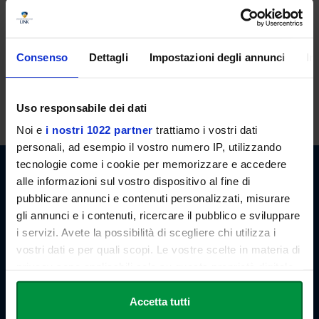
CALENDARI CORSI INTENSIVI
Consenso
Dettagli
Impostazioni degli annunci
In
ARCHIVIO CALENDARI
Uso responsabile dei dati
Noi e
i nostri 1022 partner
trattiamo i vostri dati
personali, ad esempio il vostro numero IP, utilizzando
tecnologie come i cookie per memorizzare e accedere
alle informazioni sul vostro dispositivo al fine di
pubblicare annunci e contenuti personalizzati, misurare
gli annunci e i contenuti, ricercare il pubblico e sviluppare
i servizi. Avete la possibilità di scegliere chi utilizza i
Link Campus University
vostri dati e per quali scopi. Le vostre scelte in materia di
Via del Casale di San Pio V, 44
privacy sono applicabili solo su questa proprietà digitale
00165 Roma - Italia
in cui avete effettuato le vostre scelte. È possibile
P. IVA: 11933781004
Email:
info@unilink.it
modificare o revocare il proprio consenso in qualsiasi
Accetta tutti
Tel:
+39 06 3400 6000
momento dalla Dichiarazione sui cookie o facendo clic