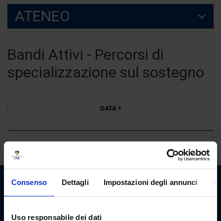
ATENEO
Bandi Attivi - Percorsi di
specializzazione sul sostegno
DATA
Consenso
Dettagli
Impostazioni degli annunci
In
Uso responsabile dei dati