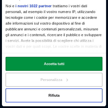
Link Campus University
Noi e
i nostri 1022 partner
trattiamo i vostri dati
Via del Casale di San Pio V, 44
personali, ad esempio il vostro numero IP, utilizzando
00165 Roma - Italia
tecnologie come i cookie per memorizzare e accedere
P. IVA: 11933781004
alle informazioni sul vostro dispositivo al fine di
Email:
info@unilink.it
pubblicare annunci e contenuti personalizzati, misurare
Tel:
+39 06 3400 6000
Email Orientamento:
orientamento@unilink.it
gli annunci e i contenuti, ricercare il pubblico e sviluppare
i servizi. Avete la possibilità di scegliere chi utilizza i
vostri dati e per quali scopi. Le vostre scelte in materia di
SHORTCUTS
privacy sono applicabili solo su questa proprietà digitale
Chi siamo
in cui avete effettuato le vostre scelte. È possibile
Le Sedi
modificare o revocare il proprio consenso in qualsiasi
Accetta tutti
Docenti
momento dalla Dichiarazione sui cookie o facendo clic
Statuto e Regolamenti
sull'icona di attivazione della privacy.
Bandi e Concorsi
Personalizza
Ricerca
Sistemi Informativi di Ateneo
Con il tuo consenso, vorremmo anche:
Biblioteca
raccogliere informazioni sulla tua posizione
Rifiuta
Brand Identity
geografica, con un'approssimazione di qualche
Segnalazioni whistleblowing
metro,