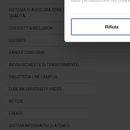
dalla Dichiarazione sui cookie
SISTEMA DI ASSICURAZIONE DELLA
Con il tuo consenso, vorrem
QUALITÀ
raccogliere informazioni
Rifiuta
DIVERSITY & INCLUSION
Identificare il tuo dispos
Approfondisci come vengono el
DOCENTI
modificare o ritirare il tuo 
BANDI E CONCORSI
Utilizziamo i cookie per perso
AVVISI RICHIESTE DI TRASFERIMENTO
nostro traffico. Condividiamo 
di analisi dei dati web, pubbl
BIBLIOTECA LINK CAMPUS
che hanno raccolto dal suo uti
EURILINK UNIVERSITY PRESS
NOTIZIE
EVENTI
SISTEMI INFORMATIVI DI ATENEO