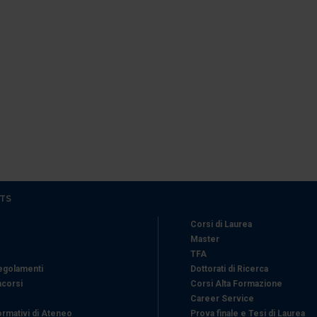
TS
Corsi di Laurea
Master
TFA
Regolamenti
Dottorati di Ricerca
ncorsi
Corsi Alta Formazione
Career Service
ormativi di Ateneo
Prova finale e Tesi di Laurea