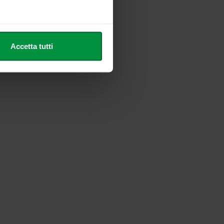
he metro,
Accetta tutti
cifiche (impronte digitali).
ezione dettagli
. Puoi
l media e per analizzare il
nostri partner che si occupano
azioni che ha fornito loro o