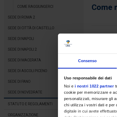
Come r
COME RAGGIUNGERCI
SEDE DI ROMA 2
SEDE DI CITTÀ DI CASTELLO
SEDE DI NAPOLI
SEDE DI NAPOLI 2
SEDE DI MACERATA
Consenso
SEDE DI ASCOLI PICENO
Uso responsabile dei dati
SEDE DI FANO
Noi e
i nostri 1022 partner
t
cookie per memorizzare e acce
SEDE DI NOVEDRATE
personalizzati, misurare gli an
STATUTO E REGOLAMENTI
chi utilizza i vostri dati e pe
digitale in cui avete effettua
ORGANIZZAZIONE