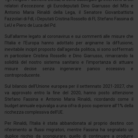
relatori d’eccezione: gli Eurodeputati Dino Giarrusso del M5s e
Antonio Maria Rinaldi della Lega, il Senatore Giovanbattista
Fazzolari di FdI, i Deputati Cristina Rossello di FI, Stefano Fassina di
LeU e Piero de Luca del Pd.
Sull’allarme legato al coronavirus e sui commenti alle misure che
l’Italia e l’Europa hanno adottato per arginarne la diffusione,
inevitabile incipit proposto dall’agenda politica, si sono soffermati
in particolare Cristina Rossello e Dino Giarrusso, rimarcando la
solidità del nostro sistema sanitario e l’importanza di attuare
misure decise senza ingenerare panico eccessivo e
controproducente.
Sul bilancio dell'Unione europea per il settennato 2021-2027, che
va approvato entro la fine del 2020, hanno posto attenzione
Stefano Fassina e Antonio Maria Rinaldi, ricordando come il
budget annuale equivalga a una cifra di poco superiore all’1% della
ricchezza complessiva dell’UE.
Per Rinaldi, l’Italia è stata abbandonata al proprio destino con
riferimento ai flussi migratori, mentre Fassina ha segnalato un
duplice rischio da scongiurare, quello di continuare a produrre