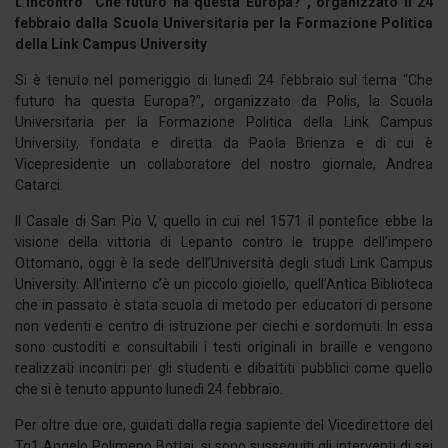
L'incontro “Che futuro ha questa Europa?”, organizzato il 24
febbraio dalla Scuola Universitaria per la Formazione Politica
della Link Campus University
Si è tenuto nel pomeriggio di lunedì 24 febbraio sul tema “Che
futuro ha questa Europa?”, organizzato da Polis, la Scuola
Universitaria per la Formazione Politica della Link Campus
University, fondata e diretta da Paola Brienza e di cui è
Vicepresidente un collaboratore del nostro giornale, Andrea
Catarci.
Il Casale di San Pio V, quello in cui nel 1571 il pontefice ebbe la
visione della vittoria di Lepanto contro le truppe dell’impero
Ottomano, oggi è la sede dell’Università degli studi Link Campus
University. All’interno c’è un piccolo gioiello, quell’Antica Biblioteca
che in passato è stata scuola di metodo per educatori di persone
non vedenti e centro di istruzione per ciechi e sordomuti. In essa
sono custoditi e consultabili i testi originali in braille e vengono
realizzati incontri per gli studenti e dibattiti pubblici come quello
che si è tenuto appunto lunedì 24 febbraio.
Per oltre due ore, guidati dalla regia sapiente del Vicedirettore del
Tg1 Angelo Polimeno Bottai, si sono susseguiti gli interventi di sei