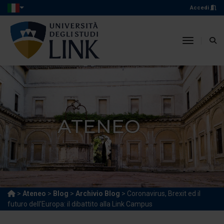
Accedi
toggle n
ATENEO
>
Ateneo
>
Blog
>
Archivio Blog
> Coronavirus, Brexit ed il
futuro dell'Europa: il dibattito alla Link Campus