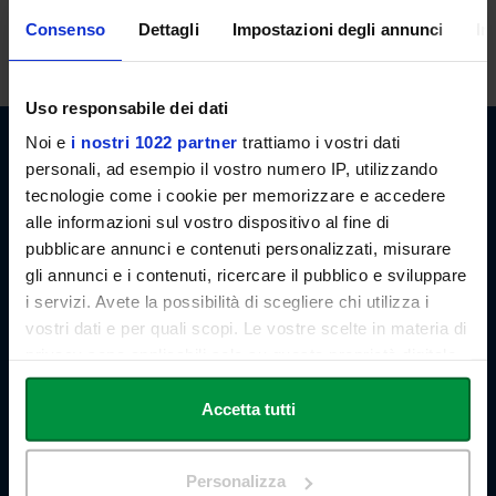
lezioni. E' possibile, in ogni caso, concordare appuntamenti previo
Consenso
Dettagli
Impostazioni degli annunci
In
invio di email.
Uso responsabile dei dati
Noi e
i nostri 1022 partner
trattiamo i vostri dati
personali, ad esempio il vostro numero IP, utilizzando
tecnologie come i cookie per memorizzare e accedere
alle informazioni sul vostro dispositivo al fine di
pubblicare annunci e contenuti personalizzati, misurare
Link Campus University
gli annunci e i contenuti, ricercare il pubblico e sviluppare
Via del Casale di San Pio V, 44
i servizi. Avete la possibilità di scegliere chi utilizza i
00165 Roma - Italia
P. IVA: 11933781004
vostri dati e per quali scopi. Le vostre scelte in materia di
Email:
info@unilink.it
privacy sono applicabili solo su questa proprietà digitale
Tel:
+39 06 3400 6000
in cui avete effettuato le vostre scelte. È possibile
Email Orientamento:
orientamento@unilink.it
modificare o revocare il proprio consenso in qualsiasi
Accetta tutti
momento dalla Dichiarazione sui cookie o facendo clic
SHORTCUTS
sull'icona di attivazione della privacy.
Personalizza
Chi siamo