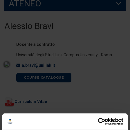
ATENEO
Alessio Bravi
Docente a contratto
Università degli Studi Link Campus University - Roma
a.bravi@unilink.it
COURSE CATALOGUE
Curriculum Vitae
ORARI DI RICEVIMENTO
Il docente è disponibile per il ricevimento studenti al termine delle