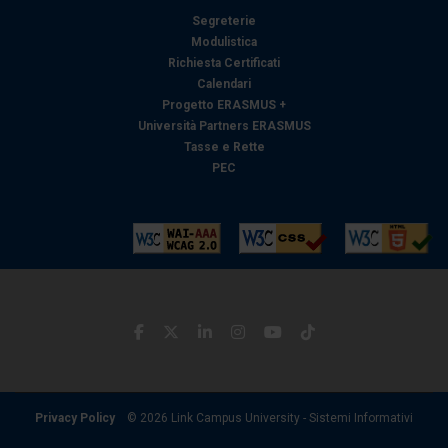
con altre informazioni che ha fornito loro o che hanno
Segreterie
raccolto dal suo utilizzo dei loro servizi.
Modulistica
Richiesta Certificati
Calendari
Progetto ERASMUS +
Università Partners ERASMUS
Tasse e Rette
PEC
Privacy Policy
© 2026 Link Campus University - Sistemi Informativi