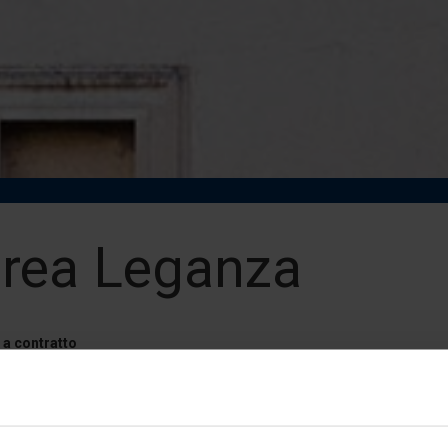
rea Leganza
a contratto
tà degli Studi Link Campus University - Roma
anza@unilink.it