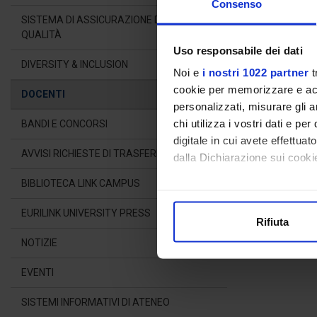
Consenso
COU
SISTEMA DI ASSICURAZIONE DELLA
QUALITÀ
Uso responsabile dei dati
DIVERSITY & INCLUSION
Curricul
Noi e
i nostri 1022 partner
t
cookie per memorizzare e acce
DOCENTI
personalizzati, misurare gli an
ORARI DI RIC
chi utilizza i vostri dati e pe
BANDI E CONCORSI
Il docente è dis
digitale in cui avete effettua
AVVISI RICHIESTE DI TRASFERIMENTO
dalla Dichiarazione sui cookie
BIBLIOTECA LINK CAMPUS
Con il tuo consenso, vorrem
raccogliere informazioni
EURILINK UNIVERSITY PRESS
Rifiuta
Identificare il tuo dispos
NOTIZIE
Approfondisci come vengono el
modificare o ritirare il tuo 
EVENTI
Utilizziamo i cookie per perso
SISTEMI INFORMATIVI DI ATENEO
nostro traffico. Condividiamo 