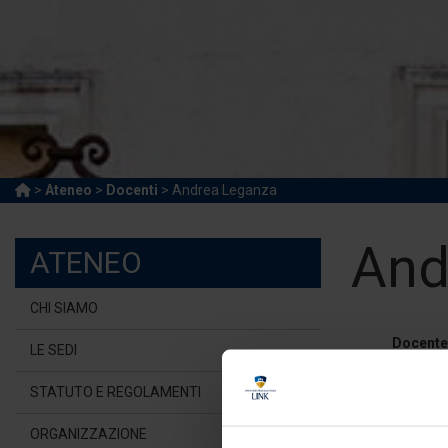
>
Ateneo
>
Docenti
> Andrea Leganza
And
ATENEO
CHI SIAMO
Docente 
LE SEDI
Universi
STATUTO E REGOLAMENTI
a.leg
ORGANIZZAZIONE