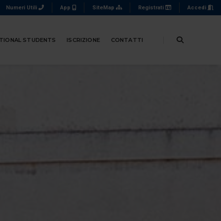
Numeri Utili
App
SiteMap
Registrati
Accedi
TIONAL STUDENTS
ISCRIZIONE
CONTATTI