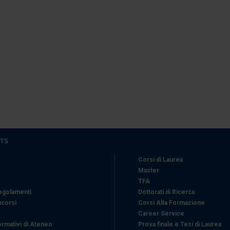
icità e social media, i quali potrebbero combinarle con altre inform
lizzo dei loro servizi.
TS
Corsi di Laurea
Master
TFA
Regolamenti
Dottorati di Ricerca
ncorsi
Corsi Alta Formazione
Career Service
ormativi di Ateneo
Prova finale e Tesi di Laurea