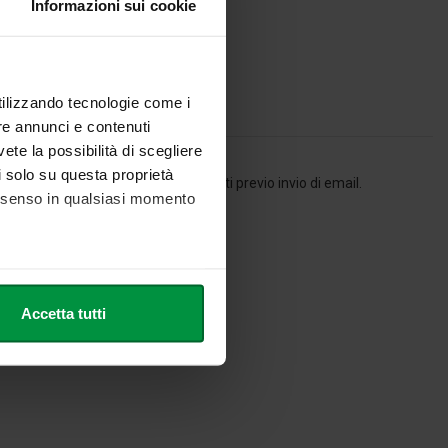
Informazioni sui cookie
utilizzando tecnologie come i
re annunci e contenuti
vete la possibilità di scegliere
li solo su questa proprietà
, in ogni caso, concordare appuntamenti previo invio di email.
consenso in qualsiasi momento
he metro,
Accetta tutti
cifiche (impronte digitali).
ezione dettagli
. Puoi
l media e per analizzare il
nostri partner che si occupano