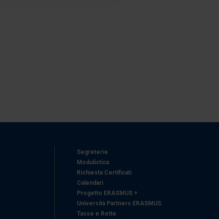
azioni che ha fornito loro o
Segreterie
Modulistica
Richiesta Certificati
Calendari
Progetto ERASMUS +
Università Partners ERASMUS
Tasse e Rette