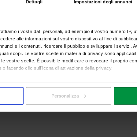
Dettagli
Impostazioni degli annunci
RSE CATALOGUE
um Vitae
rattiamo i vostri dati personali, ad esempio il vostro numero IP, 
dere alle informazioni sul vostro dispositivo al fine di pubblica
nunci e i contenuti, ricercare il pubblico e sviluppare i servizi. A
EVIMENTO
r quali scopi. Le vostre scelte in materia di privacy sono applicabi
ponibile per il ricevimento studenti al termine delle lezioni. E' possibile
to le vostre scelte. È possibile modificare o revocare il proprio 
 o facendo clic sull'icona di attivazione della privacy.
mo anche:
 sulla tua posizione geografica, con un'approssimazione di qualc
Personalizza
itivo, scansionandolo attivamente alla ricerca di caratteristiche spe
aborati i tuoi dati personali e imposta le tue preferenze nella
s
consenso in qualsiasi momento dalla Dichiarazione sui cookie.
nalizzare contenuti ed annunci, per fornire funzionalità dei socia
inoltre informazioni sul modo in cui utilizza il nostro sito con i 