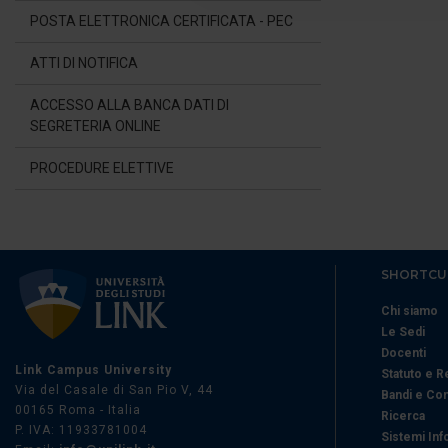
POSTA ELETTRONICA CERTIFICATA - PEC
di analisi dei dati web, pubbl
che hanno raccolto dal suo uti
ATTI DI NOTIFICA
ACCESSO ALLA BANCA DATI DI
SEGRETERIA ONLINE
PROCEDURE ELETTIVE
SHORTCU
Chi siamo
Le Sedi
Docenti
Link Campus University
Statuto e 
Via del Casale di San Pio V, 44
Bandi e Co
00165 Roma - Italia
Ricerca
P. IVA: 11933781004
Sistemi Inf