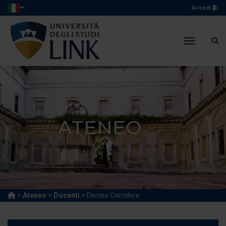
Accedi
toggle n
ATENEO
>
Ateneo
>
Docenti
> Denise Corridore