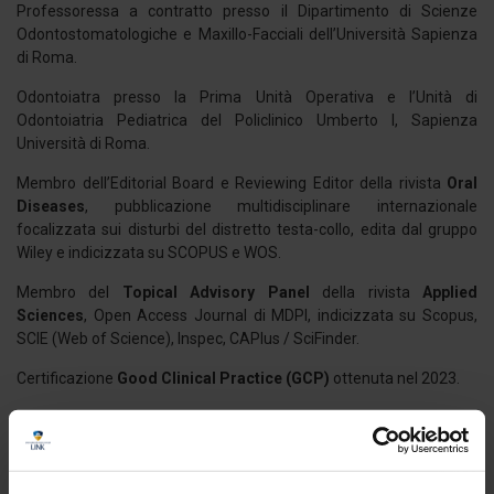
Professoressa a contratto presso il Dipartimento di Scienze
Odontostomatologiche e Maxillo-Facciali dell’Università Sapienza
di Roma.
Odontoiatra presso la Prima Unità Operativa e l’Unità di
Odontoiatria Pediatrica del Policlinico Umberto I, Sapienza
Università di Roma.
Membro dell’Editorial Board e Reviewing Editor della rivista
Oral
Diseases
, pubblicazione multidisciplinare internazionale
focalizzata sui disturbi del distretto testa-collo, edita dal gruppo
Wiley e indicizzata su SCOPUS e WOS.
Membro del
Topical Advisory Panel
della rivista
Applied
Sciences
, Open Access Journal di MDPI, indicizzata su Scopus,
SCIE (Web of Science), Inspec, CAPlus / SciFinder.
Certificazione
Good Clinical Practice (GCP)
ottenuta nel 2023.
Collaboratrice in progetti di ricerca nazionali ed europei, con
particolare focus su:
- Epidemiologia e organizzazione di piani di cura per