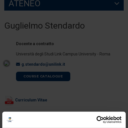
ATENEO
Guglielmo Stendardo
Docente a contratto
Università degli Studi Link Campus University - Roma
g.stendardo@unilink.it
COURSE CATALOGUE
Curriculum Vitae
ORARI DI RICEVIMENTO
Il docente è disponibile per il ricevimento studenti al termine delle