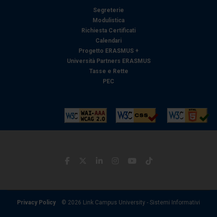
con altre informazioni che ha fornito loro o che hanno
Segreterie
raccolto dal suo utilizzo dei loro servizi.
Modulistica
Richiesta Certificati
Calendari
Progetto ERASMUS +
Università Partners ERASMUS
Tasse e Rette
PEC
Privacy Policy
© 2026 Link Campus University - Sistemi Informativi