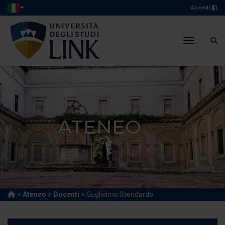
Accedi
toggle n
ATENEO
>
Ateneo
>
Docenti
> Guglielmo Stendardo