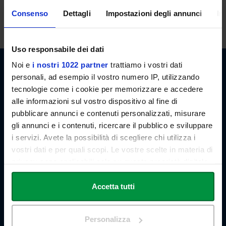
lezioni. E' possibile, in ogni caso, concordare appuntamenti previo
Consenso
Dettagli
Impostazioni degli annunci
In
invio di email.
Uso responsabile dei dati
Noi e
i nostri 1022 partner
trattiamo i vostri dati
personali, ad esempio il vostro numero IP, utilizzando
tecnologie come i cookie per memorizzare e accedere
alle informazioni sul vostro dispositivo al fine di
pubblicare annunci e contenuti personalizzati, misurare
Link Campus University
gli annunci e i contenuti, ricercare il pubblico e sviluppare
Via del Casale di San Pio V, 44
i servizi. Avete la possibilità di scegliere chi utilizza i
00165 Roma - Italia
P. IVA: 11933781004
vostri dati e per quali scopi. Le vostre scelte in materia di
Email:
info@unilink.it
privacy sono applicabili solo su questa proprietà digitale
Tel:
+39 06 3400 6000
in cui avete effettuato le vostre scelte. È possibile
Email Orientamento:
orientamento@unilink.it
modificare o revocare il proprio consenso in qualsiasi
Accetta tutti
momento dalla Dichiarazione sui cookie o facendo clic
SHORTCUTS
sull'icona di attivazione della privacy.
Personalizza
Chi siamo