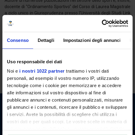
Autore di numerose pubblicazioni nel settore dello sport è, inoltre,
docente di "Ordinamento Sportivo" del Corso di Laurea Magistrale
a ciclo unico in Giurisprudenza presso l'Università degli Studi Link
Campus University.
Curriculum Vitae
Consenso
Dettagli
Impostazioni degli annunci
In
ORARI DI RICEVIMENTO
Uso responsabile dei dati
Il docente è disponibile per il ricevimento studenti al termine delle
lezioni. E' possibile, in ogni caso, concordare appuntamenti previo
Noi e
i nostri 1022 partner
trattiamo i vostri dati
invio di email.
personali, ad esempio il vostro numero IP, utilizzando
tecnologie come i cookie per memorizzare e accedere
alle informazioni sul vostro dispositivo al fine di
pubblicare annunci e contenuti personalizzati, misurare
gli annunci e i contenuti, ricercare il pubblico e sviluppare
i servizi. Avete la possibilità di scegliere chi utilizza i
vostri dati e per quali scopi. Le vostre scelte in materia di
privacy sono applicabili solo su questa proprietà digitale
Link Campus University