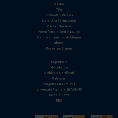
Master
analizzare il nostro traffico. Condividiamo inoltre
TFA
informazioni sul modo in cui utilizza il nostro sito con i
Dottorati di Ricerca
nostri partner che si occupano di analisi dei dati web,
Corsi Alta Formazione
pubblicità e social media, i quali potrebbero combinarle
Career Service
con altre informazioni che ha fornito loro o che hanno
Prova finale e Tesi di Laurea
raccolto dal suo utilizzo dei loro servizi.
Centro Linguistico di Ateneo
Alumni
Rassegna Stampa
Segreterie
Modulistica
Richiesta Certificati
Calendari
Progetto ERASMUS +
Università Partners ERASMUS
Tasse e Rette
PEC