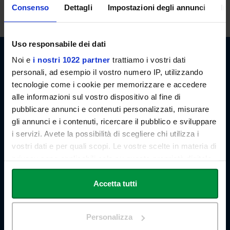
invio di email.
Consenso
Dettagli
Impostazioni degli annunci
In
Uso responsabile dei dati
Noi e
i nostri 1022 partner
trattiamo i vostri dati
personali, ad esempio il vostro numero IP, utilizzando
tecnologie come i cookie per memorizzare e accedere
alle informazioni sul vostro dispositivo al fine di
Link Campus University
pubblicare annunci e contenuti personalizzati, misurare
Via del Casale di San Pio V, 44
gli annunci e i contenuti, ricercare il pubblico e sviluppare
00165 Roma - Italia
i servizi. Avete la possibilità di scegliere chi utilizza i
P. IVA: 11933781004
vostri dati e per quali scopi. Le vostre scelte in materia di
Email:
info@unilink.it
privacy sono applicabili solo su questa proprietà digitale
Tel:
+39 06 3400 6000
Email Orientamento:
orientamento@unilink.it
in cui avete effettuato le vostre scelte. È possibile
modificare o revocare il proprio consenso in qualsiasi
Accetta tutti
SHORTCUTS
momento dalla Dichiarazione sui cookie o facendo clic
sull'icona di attivazione della privacy.
Chi siamo
Personalizza
Le Sedi