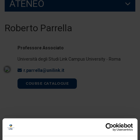
ATENEO
Roberto Parrella
Professore Associato
Università degli Studi Link Campus University - Roma
r.parrella@unilink.it
COURSE CATALOGUE
ORARI DI RICEVIMENTO
Il docente è disponibile per il ricevimento studenti al termine delle
lezioni. E' possibile, in ogni caso, concordare appuntamenti previo