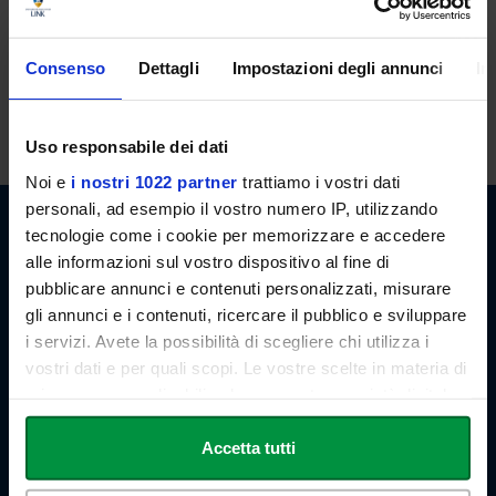
I componenti del collegio dei Revisori dei conti sono:
Claudio Livraghi
Consenso
Dettagli
Impostazioni degli annunci
In
Marco Tognelli
Luigi Zingone
Uso responsabile dei dati
Noi e
i nostri 1022 partner
trattiamo i vostri dati
personali, ad esempio il vostro numero IP, utilizzando
tecnologie come i cookie per memorizzare e accedere
alle informazioni sul vostro dispositivo al fine di
pubblicare annunci e contenuti personalizzati, misurare
gli annunci e i contenuti, ricercare il pubblico e sviluppare
Link Campus University
i servizi. Avete la possibilità di scegliere chi utilizza i
Via del Casale di San Pio V, 44
vostri dati e per quali scopi. Le vostre scelte in materia di
00165 Roma - Italia
privacy sono applicabili solo su questa proprietà digitale
P. IVA: 11933781004
in cui avete effettuato le vostre scelte. È possibile
Email:
info@unilink.it
Tel:
+39 06 3400 6000
modificare o revocare il proprio consenso in qualsiasi
Accetta tutti
Email Orientamento:
orientamento@unilink.it
momento dalla Dichiarazione sui cookie o facendo clic