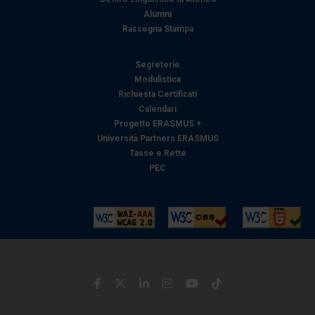
pubblicità e social media, i quali potrebbero combinarle
Alumni
Rassegna Stampa
con altre informazioni che ha fornito loro o che hanno
raccolto dal suo utilizzo dei loro servizi.
Segreterie
Modulistica
Richiesta Certificati
Calendari
Progetto ERASMUS +
Università Partners ERASMUS
Tasse e Rette
PEC