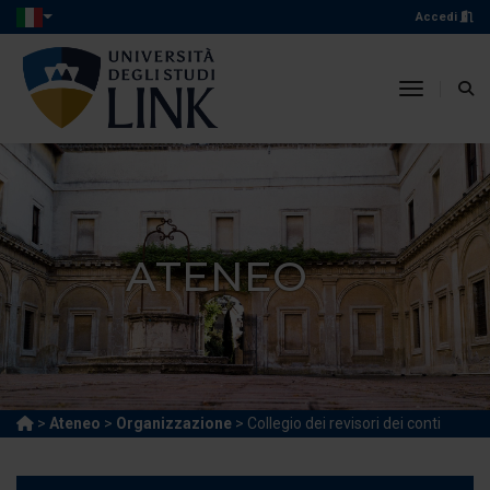
Accedi
toggle n
ATENEO
>
Ateneo
>
Organizzazione
> Collegio dei revisori dei conti