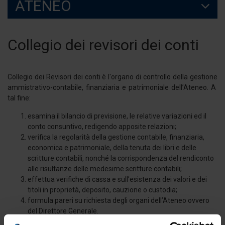
ATENEO
Collegio dei revisori dei conti
Collegio dei Revisori dei conti è l'organo di controllo della gestione
ammistrativo-contabile, finanziaria e patrimoniale dell’Ateneo. A
tal fine:
esamina il bilancio di previsione, le relative variazioni ed il
conto consuntivo, redigendo apposite relazioni;
verifica la regolarità della gestione contabile, finanziaria,
economica e patrimoniale, della tenuta dei libri e delle
scritture contabili, nonché la corrispondenza del rendiconto
alle risultanze delle medesime scritture contabili;
effettua verifiche di cassa e sull’esistenza dei valori e dei
titoli in proprietà, deposito, cauzione o custodia;
formula pareri su richiesta degli organi dell’Ateneo ovvero
del Direttore Generale.