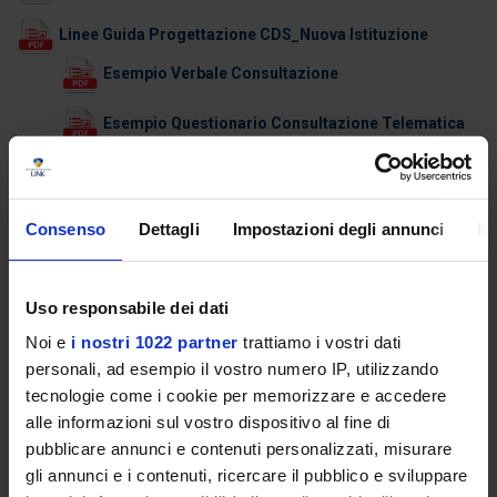
Linee Guida Progettazione CDS_Nuova Istituzione
Esempio Verbale Consultazione
Esempio Questionario Consultazione Telematica
Esempio sintesi delle Consultazioni
Linee guida scheda di monitoraggio
Consenso
Dettagli
Impostazioni degli annunci
In
Template Schede Monitoraggio
Uso responsabile dei dati
Linee Guida Relazione Scuola UGG
Noi e
i nostri 1022 partner
trattiamo i vostri dati
Linee Guida OFA SU&G
personali, ad esempio il vostro numero IP, utilizzando
tecnologie come i cookie per memorizzare e accedere
Linee Guida Syllabus LCU_pub
alle informazioni sul vostro dispositivo al fine di
pubblicare annunci e contenuti personalizzati, misurare
Template Syllabus
gli annunci e i contenuti, ricercare il pubblico e sviluppare