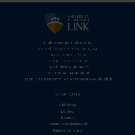
Utilizziamo i cookie per personalizzare contenuti ed
annunci, per fornire funzionalità dei social media e per
analizzare il nostro traffico. Condividiamo inoltre
informazioni sul modo in cui utilizza il nostro sito con i
nostri partner che si occupano di analisi dei dati web,
Link Campus University
pubblicità e social media, i quali potrebbero combinarle
Via del Casale di San Pio V, 44
00165 Roma - Italia
con altre informazioni che ha fornito loro o che hanno
P. IVA: 11933781004
raccolto dal suo utilizzo dei loro servizi.
Email:
info@unilink.it
Tel:
+39 06 3400 6000
Email Orientamento:
orientamento@unilink.it
SHORTCUTS
Chi siamo
Le Sedi
Docenti
Statuto e Regolamenti
Bandi e Concorsi