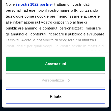
Noi e
i nostri 1022 partner
trattiamo i vostri dati
rispetto a tre distinte questioni riferite alle discipline sopra indicate
personali, ad esempio il vostro numero IP, utilizzando
e inerenti le tematiche del Master.
tecnologie come i cookie per memorizzare e accedere
La Commissione, sulla base dei punteggi, stilerà una graduatoria,
alle informazioni sul vostro dispositivo al fine di
attribuendo a ciascun partecipante un punteggio complessivo non
pubblicare annunci e contenuti personalizzati, misurare
superiore a n. 100 (cento) punti.
gli annunci e i contenuti, ricercare il pubblico e sviluppare
In caso di parità di punteggio, prevale il candidato più giovane.
i servizi. Avete la possibilità di scegliere chi utilizza i
vostri dati e per quali scopi. Le vostre scelte in materia di
La graduatoria finale sarà resa pubblica solo all’esito della
privacy sono applicabili solo su questa proprietà digitale
individuazione da parte dell’Istituto degli idonei finanziati.
in cui avete effettuato le vostre scelte. È possibile
modificare o revocare il proprio consenso in qualsiasi
Accetta tutti
momento dalla Dichiarazione sui cookie o facendo clic
sull'icona di attivazione della privacy.
Personalizza
Con il tuo consenso, vorremmo anche:
raccogliere informazioni sulla tua posizione
Rifiuta
geografica, con un'approssimazione di qualche
metro,