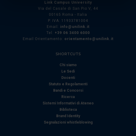
Identificare il tuo dispositivo, scansionandolo
Link Campus University
attivamente alla ricerca di caratteristiche specifiche
Via del Casale di San Pio V, 44
00165 Roma - Italia
(impronte digitali).
P. IVA: 11933781004
Approfondisci come vengono elaborati i tuoi dati personali
Email:
info@unilink.it
e imposta le tue preferenze nella
sezione dettagli
. Puoi
Tel:
+39 06 3400 6000
modificare o ritirare il tuo consenso in qualsiasi momento
Email Orientamento:
orientamento@unilink.it
dalla Dichiarazione sui cookie.
SHORTCUTS
Utilizziamo i cookie per personalizzare contenuti ed
Chi siamo
annunci, per fornire funzionalità dei social media e per
Le Sedi
analizzare il nostro traffico. Condividiamo inoltre
Docenti
informazioni sul modo in cui utilizza il nostro sito con i
Statuto e Regolamenti
nostri partner che si occupano di analisi dei dati web,
Bandi e Concorsi
pubblicità e social media, i quali potrebbero combinarle
Ricerca
Sistemi Informativi di Ateneo
con altre informazioni che ha fornito loro o che hanno
Biblioteca
raccolto dal suo utilizzo dei loro servizi.
Brand Identity
Segnalazioni whistleblowing