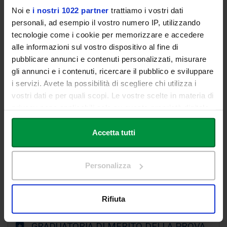
dentaria
Noi e
i nostri 1022 partner
trattiamo i vostri dati
personali, ad esempio il vostro numero IP, utilizzando
Odontoiatria e protesi
LM07-OD
Roma
12
tecnologie come i cookie per memorizzare e accedere
dentaria
alle informazioni sul vostro dispositivo al fine di
pubblicare annunci e contenuti personalizzati, misurare
gli annunci e i contenuti, ricercare il pubblico e sviluppare
i servizi. Avete la possibilità di scegliere chi utilizza i
SCARICA IL BANDO
vostri dati e per quali scopi. Le vostre scelte in materia di
privacy sono applicabili solo su questa proprietà digitale
in cui avete effettuato le vostre scelte. È possibile
GUIDA PER L'ACCESSO ALLA PROCEDURA
modificare o revocare il proprio consenso in qualsiasi
Accetta tutti
DI AMMISSIONE
momento dalla Dichiarazione sui cookie o facendo clic
sull'icona di attivazione della privacy.
Personalizza
AVVISO SVOLGIMENTO DELLA PROVA DI
Con il tuo consenso, vorremmo anche:
AMMISSIONE
raccogliere informazioni sulla tua posizione
Rifiuta
geografica, con un'approssimazione di qualche
metro,
GRADUATORIA DI MERITO DELLA PROVA