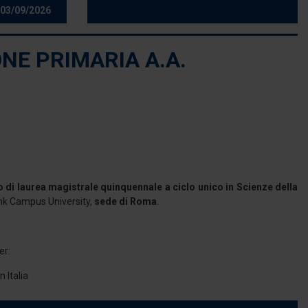
03/09/2026
NE PRIMARIA A.A.
 di laurea magistrale quinquennale a ciclo unico in Scienze della
ink Campus University,
sede di Roma
.
er:
 Italia