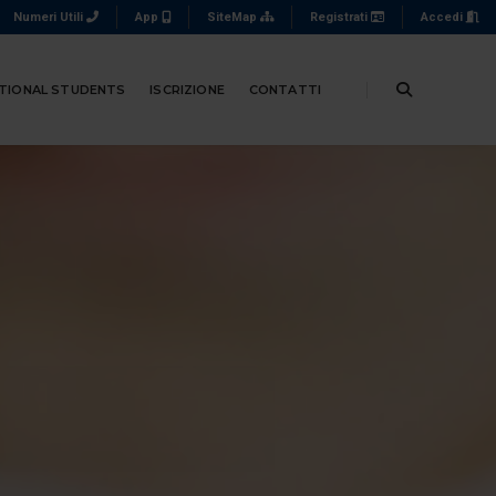
Numeri Utili
App
SiteMap
Registrati
Accedi
TIONAL STUDENTS
ISCRIZIONE
CONTATTI