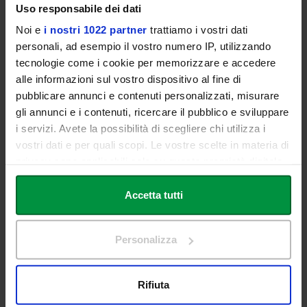
Uso responsabile dei dati
Noi e
i nostri 1022 partner
trattiamo i vostri dati
REFERENTE DIDATTICO
personali, ad esempio il vostro numero IP, utilizzando
tecnologie come i cookie per memorizzare e accedere
alle informazioni sul vostro dispositivo al fine di
SEGRETERIE
pubblicare annunci e contenuti personalizzati, misurare
gli annunci e i contenuti, ricercare il pubblico e sviluppare
i servizi. Avete la possibilità di scegliere chi utilizza i
TUTORATO
vostri dati e per quali scopi. Le vostre scelte in materia di
privacy sono applicabili solo su questa proprietà digitale
in cui avete effettuato le vostre scelte. È possibile
CALENDARI E ORARI
modificare o revocare il proprio consenso in qualsiasi
Accetta tutti
momento dalla Dichiarazione sui cookie o facendo clic
sull'icona di attivazione della privacy.
BANDI SCADUTI
Personalizza
Con il tuo consenso, vorremmo anche:
2° BANDO SCADUTO (Pubblicato il 22
raccogliere informazioni sulla tua posizione
Rifiuta
OTTOBRE 2025)
geografica, con un'approssimazione di qualche