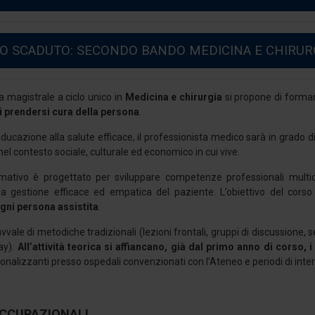
 SCADUTO: SECONDO BANDO MEDICINA E CHIRURGIA
ea magistrale a ciclo unico in
Medicina e chirurgia
si propone di forma
di prendersi cura della persona
.
ducazione alla salute efficace, il professionista medico sarà in grado di
nel contesto sociale, culturale ed economico in cui vive.
rmativo è progettato per sviluppare competenze professionali multidis
 gestione efficace ed empatica del paziente. L’obiettivo del corso
ogni persona assistita
.
avvale di metodiche tradizionali (lezioni frontali, gruppi di discussione,
ay).
All’attività teorica si affiancano, già dal primo anno di corso, i
ionalizzanti presso ospedali convenzionati con l’Ateneo e periodi di intern
CCUPAZIONALI