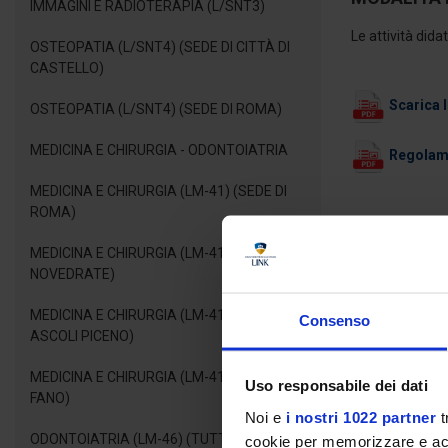
IMMAGINI E RADIOTERAPIA (L/SNT3)
Le attività dida
OSTEOPATIA (L/SNT4) (SEDE DI CITTÀ DI
CASTELLO)
Scarica l
OSTEOPATIA (L/SNT4) (SEDE DI ROMA)
MEDICINA E CHIRURGIA - ODONTOIATRIA
Regolamen
MEDICINA E CHIRURGIA (LM-41) (SEDE DI
ROMA)
GUID
MEDICINA E CHIRURGIA (LM-41) (SEDE DI
NOVEDRATE)
MEDICINA E CHIRURGIA (LM-41) (SEDE DI
Consenso
Piano 
ASCOLI PICENO)
MEDICINA E CHIRURGIA (LM-41) (SEDE DI
Uso responsabile dei dati
FANO)
Noi e
i nostri 1022 partner
t
Coor
ODONTOIATRIA (LM-46) (TUTTE LE SEDI)
cookie per memorizzare e acce