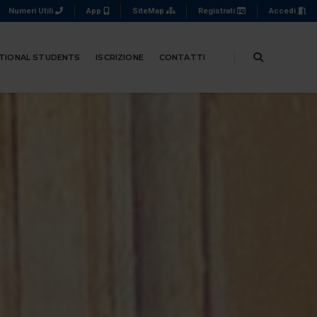
Numeri Utili
App
SiteMap
Registrati
Accedi
TIONAL STUDENTS
ISCRIZIONE
CONTATTI