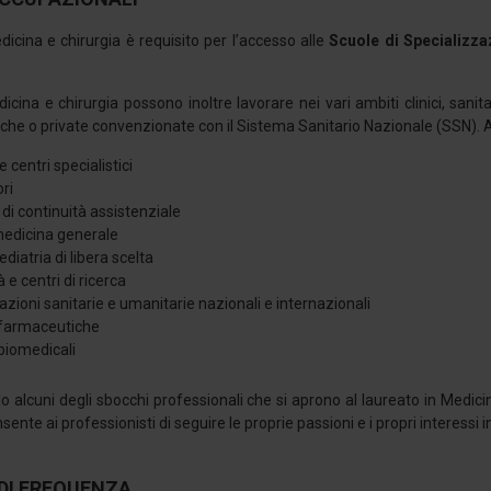
dicina e chirurgia è requisito per l’accesso alle
Scuole di Specializza
edicina e chirurgia possono inoltre lavorare nei vari ambiti clinici, sani
iche o private convenzionate con il Sistema Sanitario Nazionale (SSN).
e centri specialistici
ri
 di continuità assistenziale
 medicina generale
ediatria di libera scelta
à e centri di ricerca
zioni sanitarie e umanitarie nazionali e internazionali
farmaceutiche
biomedicali
o alcuni degli sbocchi professionali che si aprono al laureato in Medicina
nsente ai professionisti di seguire le proprie passioni e i propri interes
DI FREQUENZA