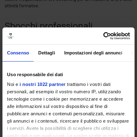
attività formative.
Sbocchi professionali
I laureati che si sono formati grazie al percorso di studi in Scienze
della difesa e della sicurezza possono trovare occupazione in
ambito aziendale nei ruoli dedicati agli
aspetti manageriali
della
Consenso
Dettagli
Impostazioni degli annunci
In
sicurezza fisica
e
informatica
e di
prevenzione dei rischi
,
nonché in
ambito logistico
.
Uso responsabile dei dati
Il laureato, inoltre, potrà svolgere funzioni inerenti la
sicurezza
pubblica
(attività di polizia preventiva o giudiziaria,
Noi e
i nostri 1022 partner
trattiamo i vostri dati
coordinamento, direzione, formazione e controllo del territorio in
personali, ad esempio il vostro numero IP, utilizzando
ambito domestico e internazionale), la
sicurezza privata
(security
tecnologie come i cookie per memorizzare e accedere
consultant anche in aziende con interessi in Paesi a rischio), la
alle informazioni sul vostro dispositivo al fine di
cooperazione internazionale
(monitoraggio degli interventi di
pubblicare annunci e contenuti personalizzati, misurare
sicurezza e peace keeping), conduzione e coordinamento di
gli annunci e i contenuti, ricercare il pubblico e sviluppare
analisi d’impatto delle
politiche di sicurezza
.
i servizi. Avete la possibilità di scegliere chi utilizza i
vostri dati e per quali scopi. Le vostre scelte in materia di
Piano di studi curriculum Scienze della