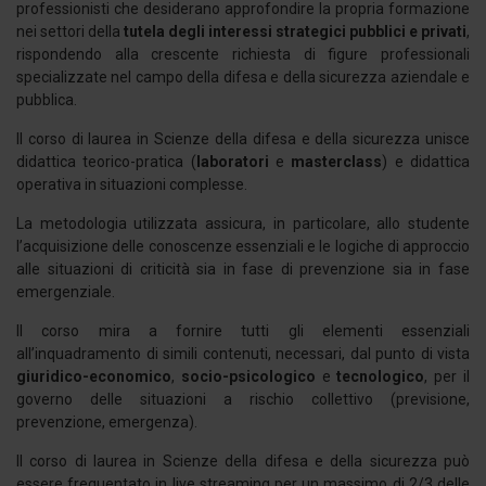
professionisti che desiderano approfondire la propria formazione
nei settori della
tutela degli interessi strategici pubblici e privati
,
rispondendo alla crescente richiesta di figure professionali
specializzate nel campo della difesa e della sicurezza aziendale e
pubblica.
Il corso di laurea in Scienze della difesa e della sicurezza unisce
didattica teorico-pratica (
laboratori
e
masterclass
) e didattica
operativa in situazioni complesse.
La metodologia utilizzata assicura, in particolare, allo studente
l’acquisizione delle conoscenze essenziali e le logiche di approccio
alle situazioni di criticità sia in fase di prevenzione sia in fase
emergenziale.
Il corso mira a fornire tutti gli elementi essenziali
all’inquadramento di simili contenuti, necessari, dal punto di vista
giuridico-economico
,
socio-psicologico
e
tecnologico
, per il
governo delle situazioni a rischio collettivo (previsione,
prevenzione, emergenza).
Il corso di laurea in Scienze della difesa e della sicurezza può
essere frequentato in live streaming per un massimo di 2/3 delle