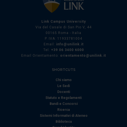
Utilizziamo i cookie per personalizzare contenuti ed
annunci, per fornire funzionalità dei social media e per
analizzare il nostro traffico. Condividiamo inoltre
Link Campus University
informazioni sul modo in cui utilizza il nostro sito con i
Via del Casale di San Pio V, 44
nostri partner che si occupano di analisi dei dati web,
00165 Roma - Italia
pubblicità e social media, i quali potrebbero combinarle
P. IVA: 11933781004
con altre informazioni che ha fornito loro o che hanno
Email:
info@unilink.it
Tel:
+39 06 3400 6000
raccolto dal suo utilizzo dei loro servizi.
Email Orientamento:
orientamento@unilink.it
SHORTCUTS
Chi siamo
Le Sedi
Docenti
Statuto e Regolamenti
Bandi e Concorsi
Ricerca
Sistemi Informativi di Ateneo
Biblioteca