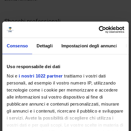
Sbocchi professionali
Una crescente domanda di difesa e sicurezza in Europa e nelle
società democratiche; gli specialisti del domani, parte integrante
Consenso
Dettagli
Impostazioni degli annunci
In
della modernità.
È in atto una rivoluzione professionale dirompente.
Uso responsabile dei dati
Gli scenari lavorativi sono radicalmente mutati al punto che si
aprono svariate opportunità di lavoro qualificanti per una nuova
Noi e
i nostri 1022 partner
trattiamo i vostri dati
generazione di studenti che ha saputo cogliere, per tempo, il
personali, ad esempio il vostro numero IP, utilizzando
segno del cambiamento.
tecnologie come i cookie per memorizzare e accedere
L’Università degli Studi LINK, con il corso di Laurea in Scienze della
alle informazioni sul vostro dispositivo al fine di
difesa e della sicurezza, affidato alla guida strategica
Prof.
pubblicare annunci e contenuti personalizzati, misurare
Francesco Paolo Tronca
, coadiuvato dal Coordinatore Avv.
gli annunci e i contenuti, ricercare il pubblico e sviluppare
Tommaso Paparo, intende partecipare in modo attivo al processo
i servizi. Avete la possibilità di scegliere chi utilizza i
di cambiamento culturale e formativo, preparando l’élite del
vostri dati e per quali scopi. Le vostre scelte in materia di
domani che avrà in sé i valori necessari per prendersi cura degli