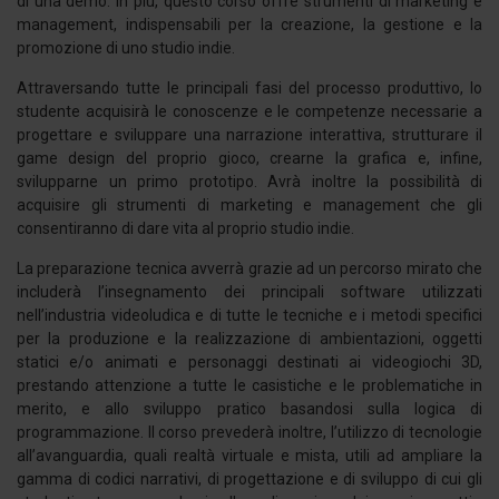
di una demo. In più, questo corso offre strumenti di marketing e
management, indispensabili per la creazione, la gestione e la
promozione di uno studio indie.
Attraversando tutte le principali fasi del processo produttivo, lo
studente acquisirà le conoscenze e le competenze necessarie a
progettare e sviluppare una narrazione interattiva, strutturare il
game design del proprio gioco, crearne la grafica e, infine,
svilupparne un primo prototipo. Avrà inoltre la possibilità di
acquisire gli strumenti di marketing e management che gli
consentiranno di dare vita al proprio studio indie.
La preparazione tecnica avverrà grazie ad un percorso mirato che
includerà l’insegnamento dei principali software utilizzati
nell’industria videoludica e di tutte le tecniche e i metodi specifici
per la produzione e la realizzazione di ambientazioni, oggetti
statici e/o animati e personaggi destinati ai videogiochi 3D,
prestando attenzione a tutte le casistiche e le problematiche in
merito, e allo sviluppo pratico basandosi sulla logica di
programmazione. Il corso prevederà inoltre, l’utilizzo di tecnologie
all’avanguardia, quali realtà virtuale e mista, utili ad ampliare la
gamma di codici narrativi, di progettazione e di sviluppo di cui gli