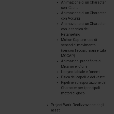
con altre informazioni che ha fornito loro o che hanno
Animazione di un Character
con ICLone
raccolto dal suo utilizzo dei loro servizi.
Animazione di un Character
con Accurig
Animazione di un Character
con la tecnica del
Retargeting
Motion Capture: uso di
sensori di movimento
(sensori facciali, mani e tuta
MOCAP)
Animazioni predefinite di
Mixamo e IClone
Lipsync: labiale e fonemi
Fisica dei capelli e dei vestiti
Pipeline ed esportazione del
Character per i principali
motori di gioco
Project Work: Realizzazione degli
asset