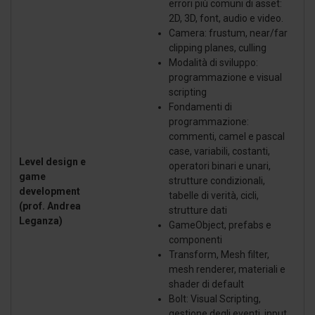
errori più comuni di asset:
2D, 3D, font, audio e video.
Camera: frustum, near/far
clipping planes, culling
Modalità di sviluppo:
programmazione e visual
scripting
Fondamenti di
programmazione:
commenti, camel e pascal
case, variabili, costanti,
Level design e
operatori binari e unari,
game
strutture condizionali,
development
tabelle di verità, cicli,
(prof. Andrea
strutture dati
Leganza)
GameObject, prefabs e
componenti
Transform, Mesh filter,
mesh renderer, materiali e
shader di default
Bolt: Visual Scripting,
gestione degli eventi, input