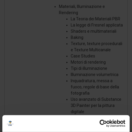
Materiali, Illuminazione e
Rendering
La Teoria dei Materiali PBR
La legge di Fresnel applicata
Shaders e multimateriali
Baking
Texture, texture procedurali
e Texture Multicanale
Case Studies
Motori di rendering
Tipi di illuminazione
Illuminazione volumetrica
Inquadratura, messa a
fuoco, regole di base della
fotografia
Uso avanzato di Substance
3D Painter per la pittura
digitale
Uso avanzato di Quixel
Mixer per la realizzazione di
Texture seamless PBR