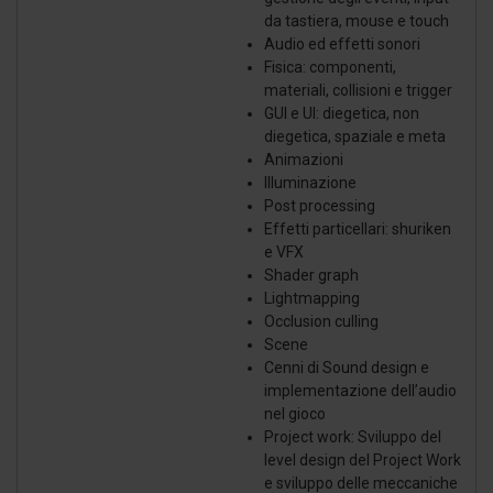
da tastiera, mouse e touch
Audio ed effetti sonori
Fisica: componenti,
materiali, collisioni e trigger
GUI e UI: diegetica, non
diegetica, spaziale e meta
Animazioni
Illuminazione
Post processing
Effetti particellari: shuriken
e VFX
Shader graph
Lightmapping
Occlusion culling
Scene
Cenni di Sound design e
implementazione dell’audio
nel gioco
Project work: Sviluppo del
level design del Project Work
e sviluppo delle meccaniche