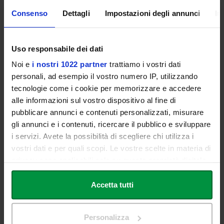
Pipeline ed esportazione di
Consenso
Dettagli
Impostazioni degli annunci
In
Texture PBR
multipiattaforma
Uso di Materialize per la
Uso responsabile dei dati
generazione intelligente di
Texture PBR
Noi e
i nostri 1022 partner
trattiamo i vostri dati
Compositing e post
personali, ad esempio il vostro numero IP, utilizzando
produzione
tecnologie come i cookie per memorizzare e accedere
alle informazioni sul vostro dispositivo al fine di
Animazione, simulazioni, fisica ed
pubblicare annunci e contenuti personalizzati, misurare
effetti speciali
gli annunci e i contenuti, ricercare il pubblico e sviluppare
Animazione per Keyframes,
Grafica 3D,
con i Constraints e con i
i servizi. Avete la possibilità di scegliere chi utilizza i
Animazione,
Modificatori
vostri dati e per quali scopi. Le vostre scelte in materia di
Rendering e
Animazione avanzata con il
privacy sono applicabili solo su questa proprietà digitale
Character
Graph Editor e il Dope Sheet
in cui avete effettuato le vostre scelte. È possibile
Design (prof.
Fisica (Rigid Body, Soft Body
modificare o revocare il proprio consenso in qualsiasi
Accetta tutti
Andrea
e Collision)
Coppola)
momento dalla Dichiarazione sui cookie o facendo clic
Simulazioni di tessuti, fluidi,
sull'icona di attivazione della privacy.
fuoco e fumo, esplosioni,
Personalizza
fratture e distese d’acqua