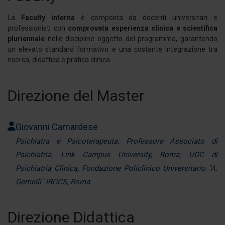
modificare o ritirare il tuo consenso in qualsiasi momento
dalla Dichiarazione sui cookie.
La
Faculty interna
è composta da docenti universitari e
professionisti con
comprovata esperienza clinica e scientifica
Utilizziamo i cookie per personalizzare contenuti ed
pluriennale
nelle discipline oggetto del programma, garantendo
un elevato standard formativo e una costante integrazione tra
annunci, per fornire funzionalità dei social media e per
ricerca, didattica e pratica clinica.
analizzare il nostro traffico. Condividiamo inoltre
informazioni sul modo in cui utilizza il nostro sito con i
nostri partner che si occupano di analisi dei dati web,
Direzione del Master
pubblicità e social media, i quali potrebbero combinarle
con altre informazioni che ha fornito loro o che hanno
raccolto dal suo utilizzo dei loro servizi.
Giovanni Camardese
Psichiatra e Psicoterapeuta; Professore Associato di
Psichiatria, Link Campus University, Roma; UOC di
Psichiatria Clinica, Fondazione Policlinico Universitario "A.
Gemelli" IRCCS, Roma.
Direzione Didattica