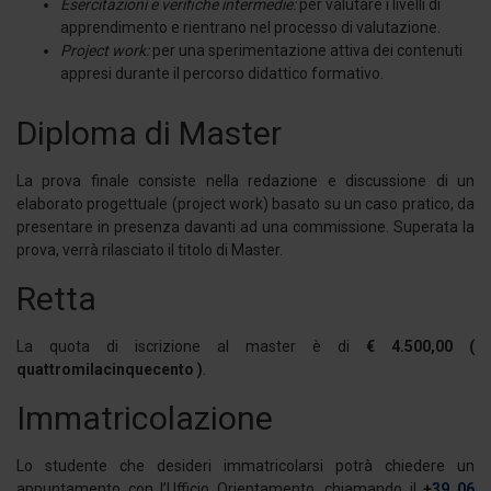
Esercitazioni e verifiche intermedie:
per valutare i livelli di
apprendimento e rientrano nel processo di valutazione.
Project work:
per una sperimentazione attiva dei contenuti
appresi durante il percorso didattico formativo.
Diploma di Master
La prova finale consiste nella redazione e discussione di un
elaborato progettuale (project work) basato su un caso pratico, da
presentare in presenza davanti ad una commissione. Superata la
prova, verrà rilasciato il titolo di Master.
Retta
La quota di iscrizione al master è di
€ 4.500,00 (
quattromilacinquecento )
.
Immatricolazione
Lo studente che desideri immatricolarsi potrà chiedere un
appuntamento con l’Ufficio Orientamento, chiamando il
+
39 06