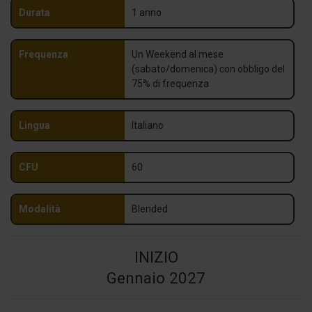
Durata
1 anno
Frequenza
Un Weekend al mese
(sabato/domenica) con obbligo del
75% di frequenza
Lingua
Italiano
CFU
60
Modalità
Blended
INIZIO
Gennaio 2027