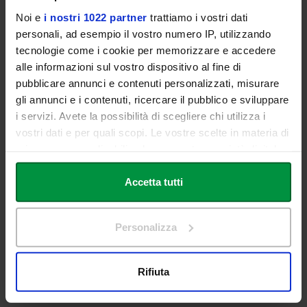
Noi e
i nostri 1022 partner
trattiamo i vostri dati
Docenti
personali, ad esempio il vostro numero IP, utilizzando
tecnologie come i cookie per memorizzare e accedere
alle informazioni sul vostro dispositivo al fine di
Luca Comuzzi
pubblicare annunci e contenuti personalizzati, misurare
gli annunci e i contenuti, ricercare il pubblico e sviluppare
i servizi. Avete la possibilità di scegliere chi utilizza i
Lorenzo Foresi
vostri dati e per quali scopi. Le vostre scelte in materia di
privacy sono applicabili solo su questa proprietà digitale
Reinhilde Jacobs
in cui avete effettuato le vostre scelte. È possibile
modificare o revocare il proprio consenso in qualsiasi
Accetta tutti
Giovanni Ioime
momento dalla Dichiarazione sui cookie o facendo clic
sull'icona di attivazione della privacy.
Personalizza
Giuseppina Laganà
Con il tuo consenso, vorremmo anche:
raccogliere informazioni sulla tua posizione
Rifiuta
Henriette Lerner
geografica, con un'approssimazione di qualche
metro,