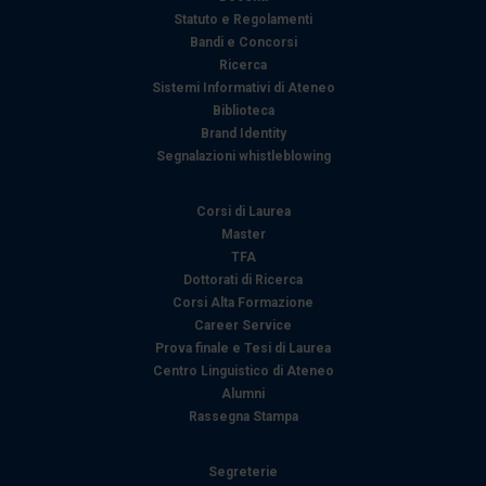
Statuto e Regolamenti
dalla Dichiarazione sui cookie.
Bandi e Concorsi
Ricerca
Utilizziamo i cookie per personalizzare contenuti ed
Sistemi Informativi di Ateneo
annunci, per fornire funzionalità dei social media e per
Biblioteca
analizzare il nostro traffico. Condividiamo inoltre
Brand Identity
informazioni sul modo in cui utilizza il nostro sito con i
Segnalazioni whistleblowing
nostri partner che si occupano di analisi dei dati web,
pubblicità e social media, i quali potrebbero combinarle
Corsi di Laurea
con altre informazioni che ha fornito loro o che hanno
Master
TFA
raccolto dal suo utilizzo dei loro servizi.
Dottorati di Ricerca
Corsi Alta Formazione
Career Service
Prova finale e Tesi di Laurea
Centro Linguistico di Ateneo
Alumni
Rassegna Stampa
Segreterie