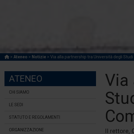
>
Ateneo
>
Notizie
> Via alla partnership tra Università degli St
Via 
ATENEO
Stu
CHI SIAMO
LE SEDI
Com
STATUTO E REGOLAMENTI
ORGANIZZAZIONE
Il rettore,