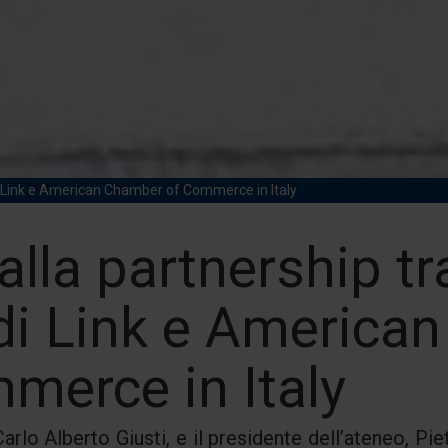
udi Link e American Chamber of Commerce in Italy
alla partnership tr
di Link e America
merce in Italy
 Carlo Alberto Giusti, e il presidente dell’ateneo, P