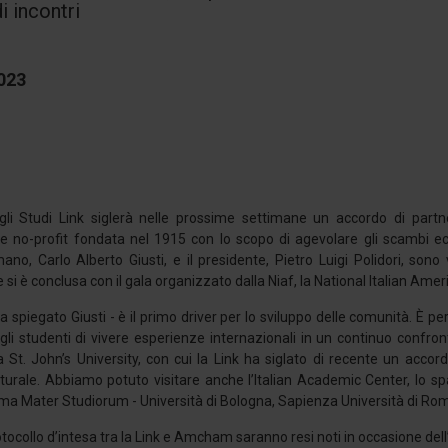
di incontri
2023
egli Studi Link siglerà nelle prossime settimane un accordo di pa
e no-profit fondata nel 1915 con lo scopo di agevolare gli scambi econo
ano, Carlo Alberto Giusti, e il presidente, Pietro Luigi Polidori, sono
he si è conclusa con il gala organizzato dalla Niaf, la National Italian Am
 ha spiegato Giusti - è il primo driver per lo sviluppo delle comunità. È
i studenti di vivere esperienze internazionali in un continuo confront
la St. John’s University, con cui la Link ha siglato di recente un acco
turale. Abbiamo potuto visitare anche l’Italian Academic Center, lo spa
a Mater Studiorum - Università di Bologna, Sapienza Università di Roma e
protocollo d’intesa tra la Link e Amcham saranno resi noti in occasione d