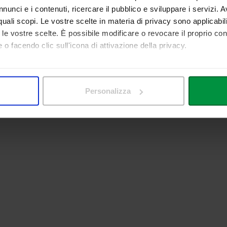
nunci e i contenuti, ricercare il pubblico e sviluppare i servizi. A
r quali scopi. Le vostre scelte in materia di privacy sono applicabi
to le vostre scelte. È possibile modificare o revocare il proprio 
 o facendo clic sull'icona di attivazione della privacy.
mo anche:
 sulla tua posizione geografica, con un'approssimazione di qualc
Personalizza
itivo, scansionandolo attivamente alla ricerca di caratteristiche spe
aborati i tuoi dati personali e imposta le tue preferenze nella
s
consenso in qualsiasi momento dalla Dichiarazione sui cookie.
nalizzare contenuti ed annunci, per fornire funzionalità dei socia
inoltre informazioni sul modo in cui utilizza il nostro sito con i 
icità e social media, i quali potrebbero combinarle con altre inform
lizzo dei loro servizi.