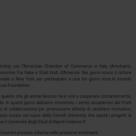
rtnership con l’American Chamber of Commerce in Italy (Amcham),
mici fra Italia e Stati Uniti d'America. Nei giorni scorsi il rettore
 volati a New York per partecipare a una tre giorni ricca di incontri
erican Foundation.
 per questo che gli atenei devono fare rete e cooperare costantemente,
o. In questi giorni abbiamo incontrato i vertici accademici del Pratt
rdo di collaborazione per promuovere attività di carattere formativo,
zio creato nel cuore della Cornell University che ospita i progetti di
 Università degli Studi di Napoli Federico II”.
ell’incontro previsto a Roma nelle prossime settimane.