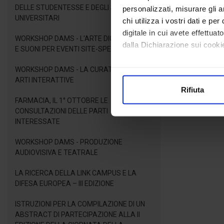
DELLE STUDENTESSE E DEGLI STUDENTI
personalizzati, misurare gli an
UNIVERSITARI
chi utilizza i vostri dati e pe
digitale in cui avete effettua
WORKSHOP DAMS - L'ARTE DIGITALE: LUCI
dalla Dichiarazione sui cookie
E SUONI PER EVENTI SITE-SPECIFIC
Con il tuo consenso, vorrem
WORKSHOP DAMS - LA CURATELA PER LE
ARTI INTERATTIVE
raccogliere informazioni
Rifiuta
Identificare il tuo dispos
FARMACIA, IL 1° OTTOBRE LE
Approfondisci come vengono el
CONSULTAZIONI DELLE PARTI
modificare o ritirare il tuo 
INTERESSATE
WORKSHOP DAMS - PRODUZIONE
Utilizziamo i cookie per perso
AUDIOVISIVA E TEATRALE
nostro traffico. Condividiamo 
di analisi dei dati web, pubbl
LA RICERCA DELLA LINK CAMPUS E LA
che hanno raccolto dal suo uti
DIFESA EUROPEA – III EDIZIONE
ISTRUZIONI PER LA COMPILAZIONE DI UN
ABSTRACT DI PARTECIPAZIONE ALLA II