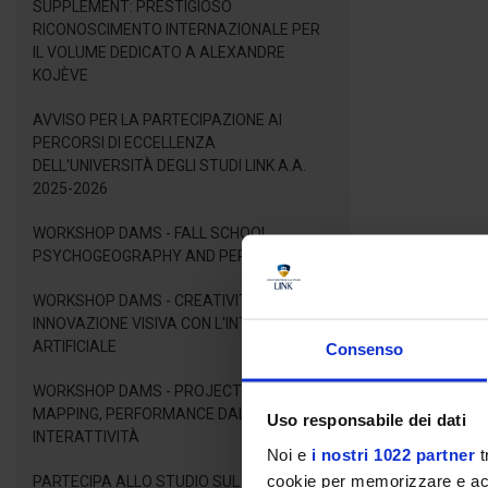
SUPPLEMENT: PRESTIGIOSO
RICONOSCIMENTO INTERNAZIONALE PER
IL VOLUME DEDICATO A ALEXANDRE
KOJÈVE
AVVISO PER LA PARTECIPAZIONE AI
PERCORSI DI ECCELLENZA
DELL'UNIVERSITÀ DEGLI STUDI LINK A.A.
2025-2026
WORKSHOP DAMS - FALL SCHOOL
PSYCHOGEOGRAPHY AND PERFORMANCE
WORKSHOP DAMS - CREATIVITÀ E
INNOVAZIONE VISIVA CON L'INTELLIGENZA
ARTIFICIALE
Consenso
WORKSHOP DAMS - PROJECTION
MAPPING, PERFORMANCE DAL VIVO E
Uso responsabile dei dati
INTERATTIVITÀ
Noi e
i nostri 1022 partner
t
cookie per memorizzare e acce
PARTECIPA ALLO STUDIO SUL BENESSERE