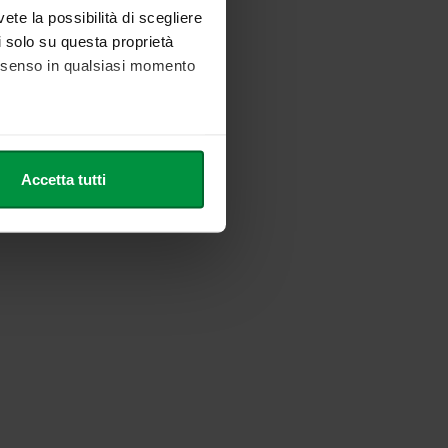
vete la possibilità di scegliere
li solo su questa proprietà
consenso in qualsiasi momento
he metro,
Accetta tutti
cifiche (impronte digitali).
ezione dettagli
. Puoi
l media e per analizzare il
nostri partner che si occupano
azioni che ha fornito loro o