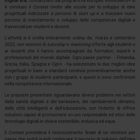
Digital Era
, cofinanziato dal programma europeo #ERASMUS+
si
è
concluso il
Contest
rivolto alle scuole per lo sviluppo di idee
progettuali indirizzate a percorsi di
start up
e a tracciare nuovi
percorsi di orientamento e sviluppo delle competenze digitali e
trasversali per studenti e docenti.
L'attività si è svolta interamente
online
, da marzo e settembre
2022, con sessioni di
tutorship
e
mentoring
offerte agli studenti e
ai docenti che li hanno accompagnati da formatori, esperti e
professionisti del mondo digitale. Ogni paese partner - Finlandia,
Grecia, Italia, Spagna e Cipro - ha selezionato le due migliori idee
progettuali in base a standard condivisi preventivamente anche
con i gruppi di studenti partecipanti, e questi si sono confrontati
nella competizione internazionale.
Le proposte presentate riguardavano diversi problemi nei settori
della sanità digitale e del benessere, dei cambiamenti climatici,
delle città intelligenti e dell'educazione, con l'intento di offrire
soluzioni capaci di promuovere un uso responsabile ed etico delle
tecnologie digitali in chiave sostenibile, inclusiva ed equa.
Il
Contest
prevedeva il riconoscimento finale di un vincitore per
paese che potrà quindi continuare il percorso di sviluppo dell'idea