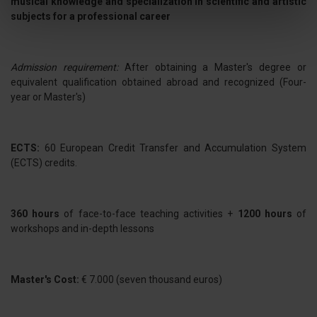
musical knowledge and specialization in scientific and artistic
Identificare il tuo dispositivo, scansionandolo
subjects for a professional career
attivamente alla ricerca di caratteristiche specifiche
(impronte digitali).
Approfondisci come vengono elaborati i tuoi dati personali
Admission requirement:
After obtaining a Master's degree or
e imposta le tue preferenze nella
sezione dettagli
. Puoi
equivalent qualification obtained abroad and recognized (Four-
year or Master's)
modificare o ritirare il tuo consenso in qualsiasi momento
dalla Dichiarazione sui cookie.
ECTS:
60 European Credit Transfer and Accumulation System
Utilizziamo i cookie per personalizzare contenuti ed
(ECTS) credits.
annunci, per fornire funzionalità dei social media e per
analizzare il nostro traffico. Condividiamo inoltre
informazioni sul modo in cui utilizza il nostro sito con i
360 hours
of face-to-face teaching activities +
1200 hours
of
nostri partner che si occupano di analisi dei dati web,
workshops and in-depth lessons
pubblicità e social media, i quali potrebbero combinarle
con altre informazioni che ha fornito loro o che hanno
raccolto dal suo utilizzo dei loro servizi.
Master's Cost
:
€ 7.000 (seven thousand euros)