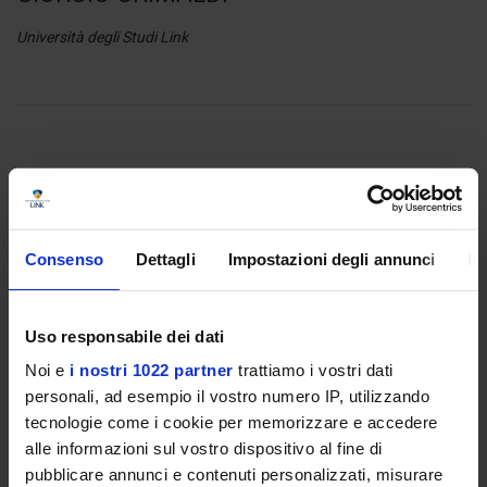
Università degli Studi Link
ore 14:30 - 16:30
PILLOLE D’EUROPA: RADICI, IDENTITÀ,
VALORI, SOVRANITÀ, ISTITUZIONI E
Consenso
Dettagli
Impostazioni degli annunci
In
CONFINI
Riflettiamo sull’Europa insieme*:
Uso responsabile dei dati
FRANCO CARDINI: la radice dell’Europa è nel futuro
Noi e
i nostri 1022 partner
trattiamo i vostri dati
UMBERTO ECO: Proust e l’identità europea
personali, ad esempio il vostro numero IP, utilizzando
FULCO LANCHESTER: unità nella diversità
tecnologie come i cookie per memorizzare e accedere
GIUSEPPE GALASSO: i valori della nostra identità sono
alle informazioni sul vostro dispositivo al fine di
irrinunciabili
IGNAZIO VISCO: dall’euro non si esce
pubblicare annunci e contenuti personalizzati, misurare