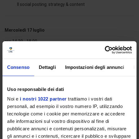
Il social posting: strategy & content
Mercoledì 17 luglio
ore 14.30 - 18.00
Economia digitale e aspetti economici e legali
Consenso
Dettagli
Impostazioni degli annunci
In
Il fenomeno degli influencer: aspetti economici e legali
Uso responsabile dei dati
Giovedì 18 luglio
Noi e
i nostri 1022 partner
trattiamo i vostri dati
ore 9.30 - 13.30
personali, ad esempio il vostro numero IP, utilizzando
tecnologie come i cookie per memorizzare e accedere
Laboratorio: Gender issues through social posting: influencer,
alle informazioni sul vostro dispositivo al fine di
institutions, companies
pubblicare annunci e contenuti personalizzati, misurare
gli annunci e i contenuti, ricercare il pubblico e sviluppare
Introduzione al laboratorio