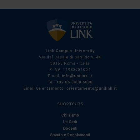
dalla Dichiarazione sui cookie.
Utilizziamo i cookie per personalizzare contenuti ed
annunci, per fornire funzionalità dei social media e per
analizzare il nostro traffico. Condividiamo inoltre
informazioni sul modo in cui utilizza il nostro sito con i
nostri partner che si occupano di analisi dei dati web,
Link Campus University
pubblicità e social media, i quali potrebbero combinarle
Via del Casale di San Pio V, 44
con altre informazioni che ha fornito loro o che hanno
00165 Roma - Italia
raccolto dal suo utilizzo dei loro servizi.
P. IVA: 11933781004
Email:
info@unilink.it
Tel:
+39 06 3400 6000
Email Orientamento:
orientamento@unilink.it
SHORTCUTS
Chi siamo
Le Sedi
Docenti
Statuto e Regolamenti