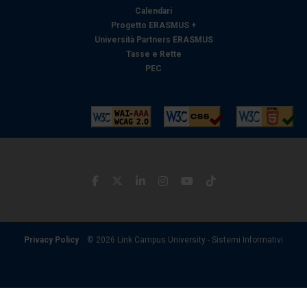
Calendari
Progetto ERASMUS +
Università Partners ERASMUS
Tasse e Rette
PEC
Privacy Policy
© 2026 Link Campus University - Sistemi Informativi