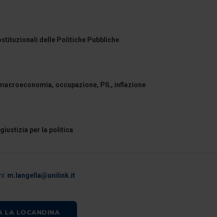
tituzionali delle Politiche Pubbliche
 macroeconomia, occupazione, PIL, inflazione
giustizia per la politica
ni:
m.langella@unilink.it
A LA LOCANDINA