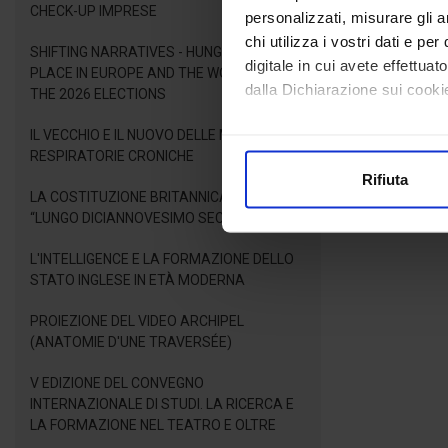
CHECK-UP IMPRESE
personalizzati, misurare gli an
chi utilizza i vostri dati e pe
SHIFTING NARRATIVES - HUNGARY'S NEW
digitale in cui avete effettua
PLACE IN EUROPE AND THE WORLD AFTER
dalla Dichiarazione sui cookie
THE 2026 ELECTIONS
IL VECCHIO E IL NUOVO DELLE MALATTIE
Con il tuo consenso, vorrem
RESPIRATORIE CRONICHE
raccogliere informazioni
Rifiuta
Identificare il tuo dispos
LA COSTITUZIONE BRITANNICA NEL
Approfondisci come vengono el
“LUNGO DICIANNOVESIMO SECOLO”
modificare o ritirare il tuo 
L'INTELLIGENCE E LA FORMAZIONE DELLO
STATO INGLESE IN ETÀ MODERNA
Utilizziamo i cookie per perso
nostro traffico. Condividiamo 
PROIEZIONE DEL VIDEO ARCHIPEL
di analisi dei dati web, pubbl
(ANATOMIE D'UNE TRAVERSÉE)
che hanno raccolto dal suo uti
V EDIZIONE DEL CONVEGNO
INTERNAZIONALE DI STUDI. LA RICERCA E
LA FORMAZIONE NEL TEATRO E OLTRE