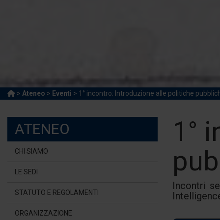
>
Ateneo
>
Eventi
> 1° incontro: Introduzione alle politiche pubblic
1° i
ATENEO
pub
CHI SIAMO
LE SEDI
Incontri s
STATUTO E REGOLAMENTI
Intelligenc
ORGANIZZAZIONE