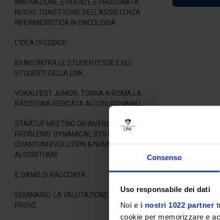
INNOVAZIONE, EVIDENZE E PROSSIMITÀ:
NUOVE TRAIETTORIE DELL’ASSISTENZA
INFERMIERISTICA IN ONCOLOGIA
L'IDEA DI CODICE
IDI INCONTRA LE STUDENTESSE E GLI
STUDENTI DELLA LINK
VOKALFEST JUNIOR, TORNA A ROMA LA
RASSEGNA DEDICATA AI CORI GIOVANILI
STARTUP MEETING ON INVERSE LINEAR
PROBLEMS: DYNAMICAL SYSTEMS,
QUANTUM EVOLUTION & NUMERICAL
ALGORITHMS
Consenso
IL DAMS SI RACCONTA
Uso responsabile dei dati
SEMINARIO: LA VALUTAZIONE DELLE
Noi e
i nostri 1022 partner
t
PROVE
cookie per memorizzare e acce