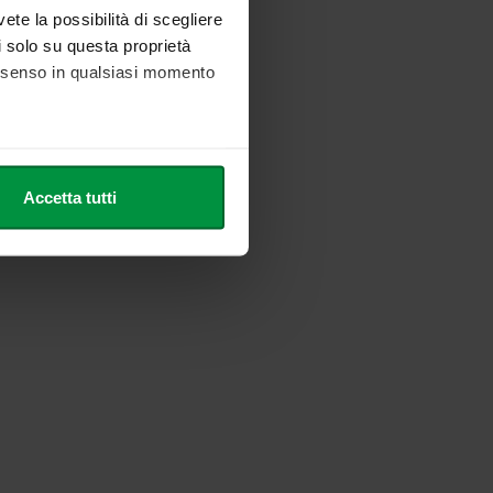
vete la possibilità di scegliere
li solo su questa proprietà
consenso in qualsiasi momento
he metro,
Accetta tutti
cifiche (impronte digitali).
ezione dettagli
. Puoi
l media e per analizzare il
nostri partner che si occupano
azioni che ha fornito loro o