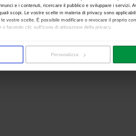
nunci e i contenuti, ricercare il pubblico e sviluppare i servizi. A
r quali scopi. Le vostre scelte in materia di privacy sono applicabi
to le vostre scelte. È possibile modificare o revocare il proprio 
 o facendo clic sull'icona di attivazione della privacy.
mo anche:
 sulla tua posizione geografica, con un'approssimazione di qualc
Personalizza
itivo, scansionandolo attivamente alla ricerca di caratteristiche spe
aborati i tuoi dati personali e imposta le tue preferenze nella
s
consenso in qualsiasi momento dalla Dichiarazione sui cookie.
nalizzare contenuti ed annunci, per fornire funzionalità dei socia
inoltre informazioni sul modo in cui utilizza il nostro sito con i 
icità e social media, i quali potrebbero combinarle con altre inform
lizzo dei loro servizi.