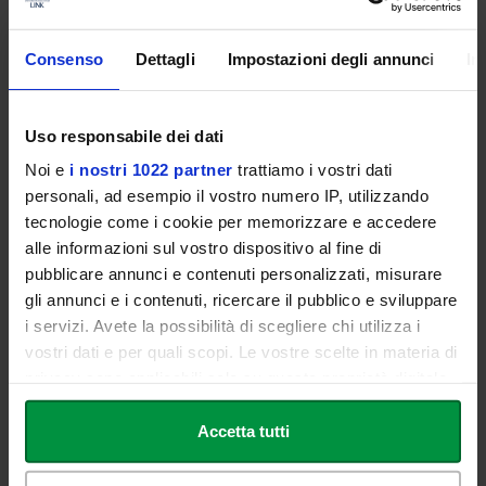
SUZUKI
: M.
Sop. Sandra PASTRANA
PINKERTON
:
Ten. Dario DI VIETRI
SHARPLESS
:
Bar. Gang Soon KIM
Consenso
Dettagli
Impostazioni degli annunci
In
KATE
:
Sop. Bina FACONDO
DOLORE
:
Jole DI VIETRI
Uso responsabile dei dati
STAFF VIDEO MAKER:
Noi e
i nostri 1022 partner
trattiamo i vostri dati
personali, ad esempio il vostro numero IP, utilizzando
Alessio MORRONE
tecnologie come i cookie per memorizzare e accedere
Giorgia MONTELEONE
alle informazioni sul vostro dispositivo al fine di
pubblicare annunci e contenuti personalizzati, misurare
VIDEORIPRESE:
gli annunci e i contenuti, ricercare il pubblico e sviluppare
Laura PLAKALLIU
i servizi. Avete la possibilità di scegliere chi utilizza i
vostri dati e per quali scopi. Le vostre scelte in materia di
privacy sono applicabili solo su questa proprietà digitale
in cui avete effettuato le vostre scelte. È possibile
Per confermare la propria partecipazione RSVP entro il
10
modificare o revocare il proprio consenso in qualsiasi
Accetta tutti
giugno
a:
momento dalla Dichiarazione sui cookie o facendo clic
sull'icona di attivazione della privacy.