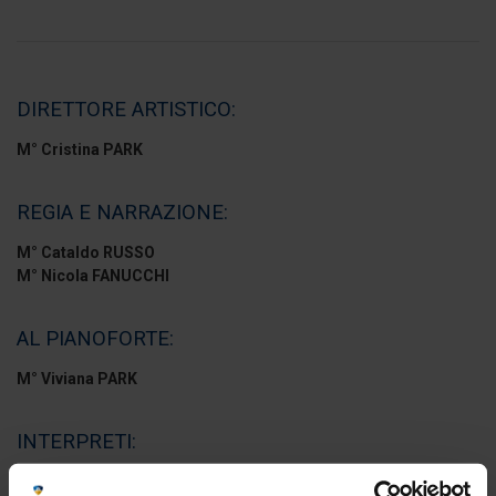
DIRETTORE ARTISTICO:
M° Cristina PARK
REGIA E NARRAZIONE:
M° Cataldo RUSSO
M° Nicola FANUCCHI
AL PIANOFORTE:
M° Viviana PARK
INTERPRETI:
CIO CIO SAN
:
Sop. Cristina PARK