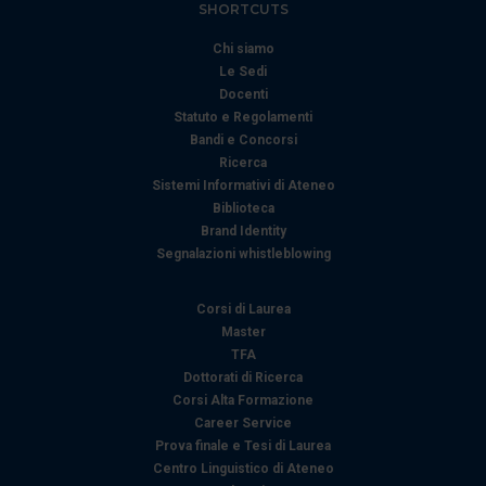
SHORTCUTS
pubblicità e social media, i quali potrebbero combinarle
con altre informazioni che ha fornito loro o che hanno
Chi siamo
raccolto dal suo utilizzo dei loro servizi.
Le Sedi
Docenti
Statuto e Regolamenti
Bandi e Concorsi
Ricerca
Sistemi Informativi di Ateneo
Biblioteca
Brand Identity
Segnalazioni whistleblowing
Corsi di Laurea
Master
TFA
Dottorati di Ricerca
Corsi Alta Formazione
Career Service
Prova finale e Tesi di Laurea
Centro Linguistico di Ateneo