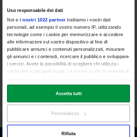
Responsabile del programma Politica estera dell'Italia – IAI
Curatore del Rapporto
Uso responsabile dei dati
Noi e
i nostri 1022 partner
trattiamo i vostri dati
Maria Luisa FANTAPPIÉ
personali, ad esempio il vostro numero IP, utilizzando
Responsabile del programma Mediterraneo Medioriente e Africa –
IAI
tecnologie come i cookie per memorizzare e accedere
alle informazioni sul vostro dispositivo al fine di
ore 15:15
pubblicare annunci e contenuti personalizzati, misurare
DISCUSSIONE E Q&A
gli annunci e i contenuti, ricercare il pubblico e sviluppare
Loretta DELL'AGUZZO
i servizi. Avete la possibilità di scegliere chi utilizza i
Docente di Scienza Politica – Università degli studi Link
vostri dati e per quali scopi. Le vostre scelte in materia di
ore 16:00
privacy sono applicabili solo su questa proprietà digitale
FINE DEI LAVORI
in cui avete effettuato le vostre scelte. È possibile
modificare o revocare il proprio consenso in qualsiasi
Accetta tutti
momento dalla Dichiarazione sui cookie o facendo clic
SCARICA LA LOCANDINA
sull'icona di attivazione della privacy.
Personalizza
Con il tuo consenso, vorremmo anche:
raccogliere informazioni sulla tua posizione
Rifiuta