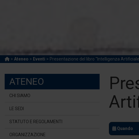
>
Ateneo
>
Eventi
> Presentazione del libro "Intelligenza Artificial
Pres
ATENEO
Arti
CHI SIAMO
LE SEDI
STATUTO E REGOLAMENTI
Quando
ORGANIZZAZIONE