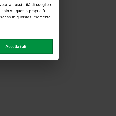
vete la possibilità di scegliere
li solo su questa proprietà
consenso in qualsiasi momento
he metro,
Accetta tutti
cifiche (impronte digitali).
ezione dettagli
. Puoi
l media e per analizzare il
nostri partner che si occupano
azioni che ha fornito loro o