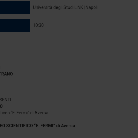
Università degli Studi LINK | Napoli
10:30
N
ITRANO
SENTI
SO
iceo “E. Fermi” di Aversa
O SCIENTIFICO “E. FERMI” di Aversa