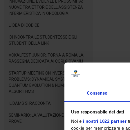
INNOVAZIONE, EVIDENZE E PROSSIMITÀ:
NUOVE TRAIETTORIE DELL’ASSISTENZA
INFERMIERISTICA IN ONCOLOGIA
L'IDEA DI CODICE
IDI INCONTRA LE STUDENTESSE E GLI
STUDENTI DELLA LINK
VOKALFEST JUNIOR, TORNA A ROMA LA
RASSEGNA DEDICATA AI CORI GIOVANILI
STARTUP MEETING ON INVERSE LINEAR
PROBLEMS: DYNAMICAL SYSTEMS,
QUANTUM EVOLUTION & NUMERICAL
ALGORITHMS
Consenso
IL DAMS SI RACCONTA
Uso responsabile dei dati
SEMINARIO: LA VALUTAZIONE DELLE
Noi e
i nostri 1022 partner
t
PROVE
cookie per memorizzare e acce