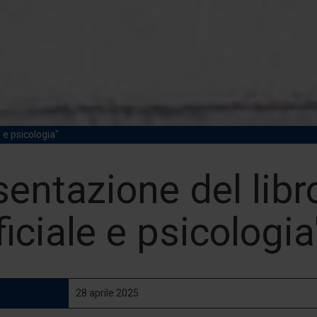
e e psicologia"
entazione del libro
ficiale e psicologia
28 aprile 2025