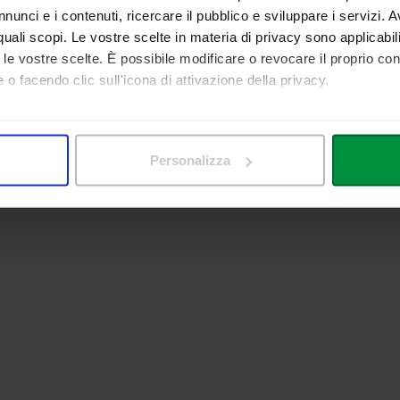
nunci e i contenuti, ricercare il pubblico e sviluppare i servizi. A
r quali scopi. Le vostre scelte in materia di privacy sono applicabi
to le vostre scelte. È possibile modificare o revocare il proprio 
 o facendo clic sull'icona di attivazione della privacy.
mo anche:
 sulla tua posizione geografica, con un'approssimazione di qualc
Personalizza
itivo, scansionandolo attivamente alla ricerca di caratteristiche spe
aborati i tuoi dati personali e imposta le tue preferenze nella
s
consenso in qualsiasi momento dalla Dichiarazione sui cookie.
nalizzare contenuti ed annunci, per fornire funzionalità dei socia
inoltre informazioni sul modo in cui utilizza il nostro sito con i 
icità e social media, i quali potrebbero combinarle con altre inform
lizzo dei loro servizi.