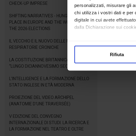
CHECK-UP IMPRESE
personalizzati, misurare gli an
chi utilizza i vostri dati e pe
SHIFTING NARRATIVES - HUNGARY'S NEW
digitale in cui avete effettua
PLACE IN EUROPE AND THE WORLD AFTER
dalla Dichiarazione sui cookie
THE 2026 ELECTIONS
IL VECCHIO E IL NUOVO DELLE MALATTIE
Con il tuo consenso, vorrem
RESPIRATORIE CRONICHE
raccogliere informazioni
Rifiuta
Identificare il tuo dispos
LA COSTITUZIONE BRITANNICA NEL
Approfondisci come vengono el
“LUNGO DICIANNOVESIMO SECOLO”
modificare o ritirare il tuo 
L'INTELLIGENCE E LA FORMAZIONE DELLO
STATO INGLESE IN ETÀ MODERNA
Utilizziamo i cookie per perso
nostro traffico. Condividiamo 
PROIEZIONE DEL VIDEO ARCHIPEL
di analisi dei dati web, pubbl
(ANATOMIE D'UNE TRAVERSÉE)
che hanno raccolto dal suo uti
V EDIZIONE DEL CONVEGNO
INTERNAZIONALE DI STUDI. LA RICERCA E
LA FORMAZIONE NEL TEATRO E OLTRE