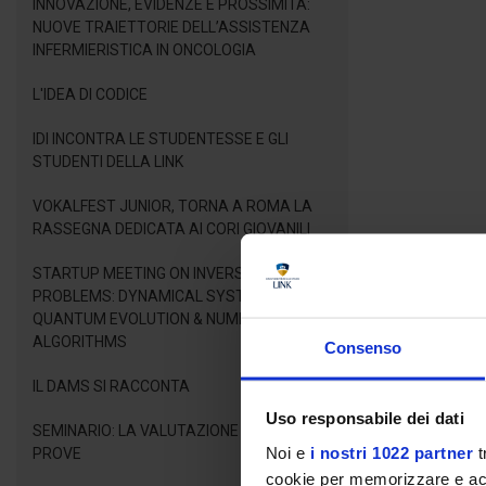
INNOVAZIONE, EVIDENZE E PROSSIMITÀ:
NUOVE TRAIETTORIE DELL’ASSISTENZA
INFERMIERISTICA IN ONCOLOGIA
L'IDEA DI CODICE
IDI INCONTRA LE STUDENTESSE E GLI
STUDENTI DELLA LINK
VOKALFEST JUNIOR, TORNA A ROMA LA
RASSEGNA DEDICATA AI CORI GIOVANILI
STARTUP MEETING ON INVERSE LINEAR
PROBLEMS: DYNAMICAL SYSTEMS,
QUANTUM EVOLUTION & NUMERICAL
ALGORITHMS
Consenso
IL DAMS SI RACCONTA
Uso responsabile dei dati
SEMINARIO: LA VALUTAZIONE DELLE
Noi e
i nostri 1022 partner
t
PROVE
cookie per memorizzare e acce