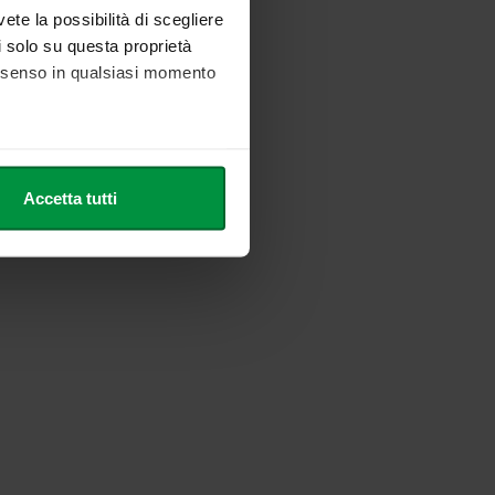
vete la possibilità di scegliere
li solo su questa proprietà
consenso in qualsiasi momento
he metro,
Accetta tutti
cifiche (impronte digitali).
ezione dettagli
. Puoi
l media e per analizzare il
nostri partner che si occupano
azioni che ha fornito loro o