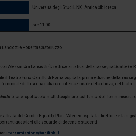
Università degli Studi LINK | Antica biblioteca
ore 11:00
on Alessandra Lanciotti (Direttrice artistica della rassegna Sdatte) e 
rile il Teatro Furio Camillo di Roma ospita la prima edizione della
rasse
femminile della scena italiana e internazionale della danza, del teatro
dante
è uno spettacolo multidisciplinare sul tema del femminicidio, del
e attività del Gender Equality Plan, l’Ateneo ospita la direttrice e la re
ortanti questioni allo sguardo di docenti e studenti.
ioni:
terzamissione@unilink.it