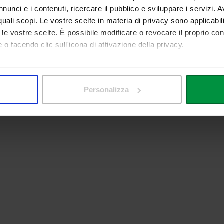
nunci e i contenuti, ricercare il pubblico e sviluppare i servizi. A
r quali scopi. Le vostre scelte in materia di privacy sono applicabi
to le vostre scelte. È possibile modificare o revocare il proprio 
 o facendo clic sull'icona di attivazione della privacy.
mo anche:
 sulla tua posizione geografica, con un'approssimazione di qualc
Personalizza
itivo, scansionandolo attivamente alla ricerca di caratteristiche spe
aborati i tuoi dati personali e imposta le tue preferenze nella
s
consenso in qualsiasi momento dalla Dichiarazione sui cookie.
nalizzare contenuti ed annunci, per fornire funzionalità dei socia
inoltre informazioni sul modo in cui utilizza il nostro sito con i 
icità e social media, i quali potrebbero combinarle con altre inform
lizzo dei loro servizi.