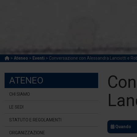
>
Ateneo
>
Eventi
> Conversazione con Alessandra Lanciotti e Ro
Con
ATENEO
Lan
CHI SIAMO
LE SEDI
STATUTO E REGOLAMENTI
Quando
ORGANIZZAZIONE