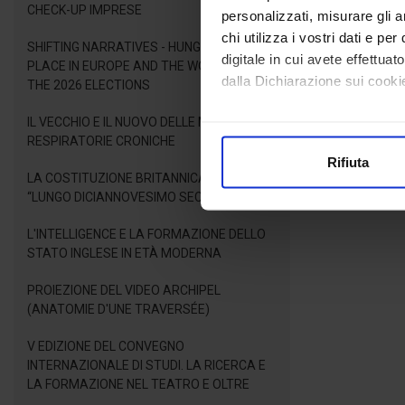
CHECK-UP IMPRESE
personalizzati, misurare gli an
chi utilizza i vostri dati e pe
SHIFTING NARRATIVES - HUNGARY'S NEW
digitale in cui avete effettua
PLACE IN EUROPE AND THE WORLD AFTER
dalla Dichiarazione sui cookie
THE 2026 ELECTIONS
IL VECCHIO E IL NUOVO DELLE MALATTIE
Con il tuo consenso, vorrem
RESPIRATORIE CRONICHE
raccogliere informazioni
Rifiuta
Identificare il tuo dispos
LA COSTITUZIONE BRITANNICA NEL
Approfondisci come vengono el
“LUNGO DICIANNOVESIMO SECOLO”
modificare o ritirare il tuo 
L'INTELLIGENCE E LA FORMAZIONE DELLO
STATO INGLESE IN ETÀ MODERNA
Utilizziamo i cookie per perso
nostro traffico. Condividiamo 
PROIEZIONE DEL VIDEO ARCHIPEL
di analisi dei dati web, pubbl
(ANATOMIE D'UNE TRAVERSÉE)
che hanno raccolto dal suo uti
V EDIZIONE DEL CONVEGNO
INTERNAZIONALE DI STUDI. LA RICERCA E
LA FORMAZIONE NEL TEATRO E OLTRE