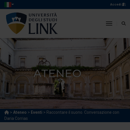
Accedi
toggle n
ATENEO
>
Ateneo
>
Eventi
> Raccontare il suono. Conversazione con
Daria Corrias