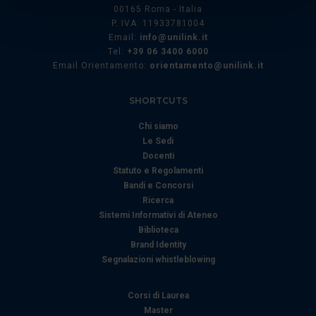
attivamente alla ricerca di caratteristiche specifiche
00165 Roma - Italia
P. IVA: 11933781004
(impronte digitali).
Email:
info@unilink.it
Approfondisci come vengono elaborati i tuoi dati personali
Tel:
+39 06 3400 6000
e imposta le tue preferenze nella
sezione dettagli
. Puoi
Email Orientamento:
orientamento@unilink.it
modificare o ritirare il tuo consenso in qualsiasi momento
dalla Dichiarazione sui cookie.
SHORTCUTS
Chi siamo
Utilizziamo i cookie per personalizzare contenuti ed
Le Sedi
annunci, per fornire funzionalità dei social media e per
Docenti
analizzare il nostro traffico. Condividiamo inoltre
Statuto e Regolamenti
informazioni sul modo in cui utilizza il nostro sito con i
Bandi e Concorsi
nostri partner che si occupano di analisi dei dati web,
Ricerca
pubblicità e social media, i quali potrebbero combinarle
Sistemi Informativi di Ateneo
con altre informazioni che ha fornito loro o che hanno
Biblioteca
Brand Identity
raccolto dal suo utilizzo dei loro servizi.
Segnalazioni whistleblowing
Corsi di Laurea
Master