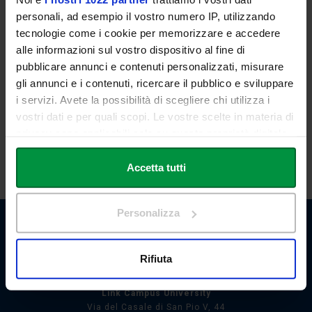
Dott. Carlo RAVAZZIN
personali, ad esempio il vostro numero IP, utilizzando
tecnologie come i cookie per memorizzare e accedere
Avv. Giorgio SPANGHER
alle informazioni sul vostro dispositivo al fine di
pubblicare annunci e contenuti personalizzati, misurare
Dott. Paolo FARANO
gli annunci e i contenuti, ricercare il pubblico e sviluppare
i servizi. Avete la possibilità di scegliere chi utilizza i
Per informazioni:
terzamissione@unilink.it
vostri dati e per quali scopi. Le vostre scelte in materia di
privacy sono applicabili solo su questa proprietà digitale
SCARICA IL PROGRAMMA
in cui avete effettuato le vostre scelte. È possibile
modificare o revocare il proprio consenso in qualsiasi
Accetta tutti
momento dalla Dichiarazione sui cookie o facendo clic
sull'icona di attivazione della privacy.
Personalizza
Con il tuo consenso, vorremmo anche:
raccogliere informazioni sulla tua posizione
Rifiuta
geografica, con un'approssimazione di qualche
metro,
Link Campus University
Identificare il tuo dispositivo, scansionandolo
Via del Casale di San Pio V, 44