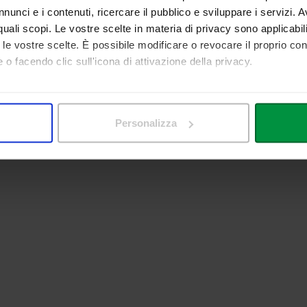
nunci e i contenuti, ricercare il pubblico e sviluppare i servizi. A
r quali scopi. Le vostre scelte in materia di privacy sono applicabi
to le vostre scelte. È possibile modificare o revocare il proprio 
 o facendo clic sull'icona di attivazione della privacy.
mo anche:
 sulla tua posizione geografica, con un'approssimazione di qualc
Personalizza
itivo, scansionandolo attivamente alla ricerca di caratteristiche spe
aborati i tuoi dati personali e imposta le tue preferenze nella
s
consenso in qualsiasi momento dalla Dichiarazione sui cookie.
nalizzare contenuti ed annunci, per fornire funzionalità dei socia
inoltre informazioni sul modo in cui utilizza il nostro sito con i 
icità e social media, i quali potrebbero combinarle con altre inform
lizzo dei loro servizi.