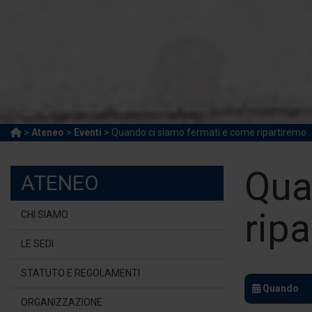
>
Ateneo
>
Eventi
> Quando ci siamo fermati e come ripartiremo
Qua
ATENEO
rip
CHI SIAMO
LE SEDI
STATUTO E REGOLAMENTI
Quando
ORGANIZZAZIONE