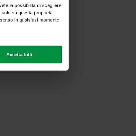
vete la possibilità di scegliere
li solo su questa proprietà
consenso in qualsiasi momento
he metro,
Accetta tutti
cifiche (impronte digitali).
ezione dettagli
. Puoi
l media e per analizzare il
nostri partner che si occupano
azioni che ha fornito loro o