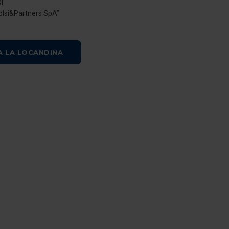
I
olsi&Partners SpA”
A LA LOCANDINA