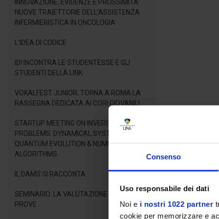
INNOVAZIONE, EVIDENZE E PROSSIMITÀ:
NUOVE TRAIETTORIE DELL’ASSISTENZA
INFERMIERISTICA IN ONCOLOGIA
L'IDEA DI CODICE
IDI INCONTRA LE STUDENTESSE E GLI
STUDENTI DELLA LINK
VOKALFEST JUNIOR, TORNA A ROMA LA
RASSEGNA DEDICATA AI CORI GIOVANILI
STARTUP MEETING ON INVERSE LINEAR
PROBLEMS: DYNAMICAL SYSTEMS,
QUANTUM EVOLUTION & NUMERICAL
ALGORITHMS
Consenso
IL DAMS SI RACCONTA
Uso responsabile dei dati
SEMINARIO: LA VALUTAZIONE DELLE
Noi e
i nostri 1022 partner
t
PROVE
cookie per memorizzare e acce