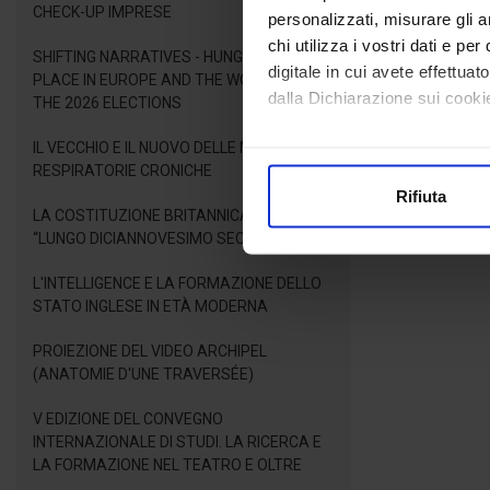
CHECK-UP IMPRESE
personalizzati, misurare gli an
chi utilizza i vostri dati e pe
SHIFTING NARRATIVES - HUNGARY'S NEW
digitale in cui avete effettua
PLACE IN EUROPE AND THE WORLD AFTER
dalla Dichiarazione sui cookie
THE 2026 ELECTIONS
IL VECCHIO E IL NUOVO DELLE MALATTIE
Con il tuo consenso, vorrem
RESPIRATORIE CRONICHE
raccogliere informazioni
Rifiuta
Identificare il tuo dispos
LA COSTITUZIONE BRITANNICA NEL
Approfondisci come vengono el
“LUNGO DICIANNOVESIMO SECOLO”
modificare o ritirare il tuo 
L'INTELLIGENCE E LA FORMAZIONE DELLO
STATO INGLESE IN ETÀ MODERNA
Utilizziamo i cookie per perso
nostro traffico. Condividiamo 
PROIEZIONE DEL VIDEO ARCHIPEL
di analisi dei dati web, pubbl
(ANATOMIE D'UNE TRAVERSÉE)
che hanno raccolto dal suo uti
V EDIZIONE DEL CONVEGNO
INTERNAZIONALE DI STUDI. LA RICERCA E
LA FORMAZIONE NEL TEATRO E OLTRE