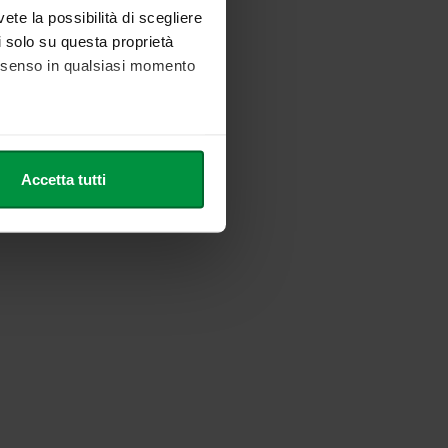
vete la possibilità di scegliere
li solo su questa proprietà
consenso in qualsiasi momento
he metro,
Accetta tutti
cifiche (impronte digitali).
ezione dettagli
. Puoi
l media e per analizzare il
nostri partner che si occupano
azioni che ha fornito loro o