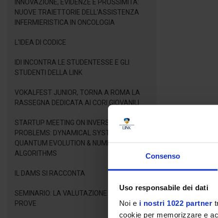
INNOVAZIONE, EVIDENZE E PROSSIMITÀ:
NUOVE TRAIETTORIE DELL’ASSISTENZA
INFERMIERISTICA IN ONCOLOGIA
L'IDEA DI CODICE
IDI INCONTRA LE STUDENTESSE E GLI
STUDENTI DELLA LINK
VOKALFEST JUNIOR, TORNA A ROMA LA
RASSEGNA DEDICATA AI CORI GIOVANILI
STARTUP MEETING ON INVERSE LINEAR
PROBLEMS: DYNAMICAL SYSTEMS,
QUANTUM EVOLUTION & NUMERICAL
ALGORITHMS
Consenso
IL DAMS SI RACCONTA
Uso responsabile dei dati
SEMINARIO: LA VALUTAZIONE DELLE
Noi e
i nostri 1022 partner
t
PROVE
cookie per memorizzare e acce