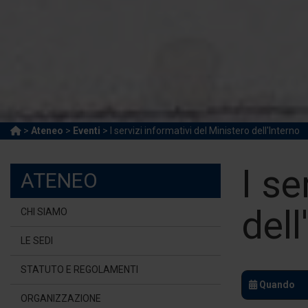
>
Ateneo
>
Eventi
> I servizi informativi del Ministero dell'Interno
I se
ATENEO
dell
CHI SIAMO
LE SEDI
STATUTO E REGOLAMENTI
Quando
ORGANIZZAZIONE