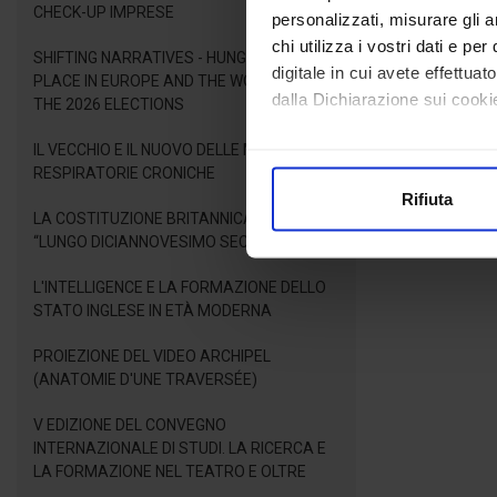
CHECK-UP IMPRESE
personalizzati, misurare gli an
chi utilizza i vostri dati e pe
SHIFTING NARRATIVES - HUNGARY'S NEW
digitale in cui avete effettua
PLACE IN EUROPE AND THE WORLD AFTER
dalla Dichiarazione sui cookie
THE 2026 ELECTIONS
IL VECCHIO E IL NUOVO DELLE MALATTIE
Con il tuo consenso, vorrem
RESPIRATORIE CRONICHE
raccogliere informazioni
Rifiuta
Identificare il tuo dispos
LA COSTITUZIONE BRITANNICA NEL
Approfondisci come vengono el
“LUNGO DICIANNOVESIMO SECOLO”
modificare o ritirare il tuo 
L'INTELLIGENCE E LA FORMAZIONE DELLO
STATO INGLESE IN ETÀ MODERNA
Utilizziamo i cookie per perso
nostro traffico. Condividiamo 
PROIEZIONE DEL VIDEO ARCHIPEL
di analisi dei dati web, pubbl
(ANATOMIE D'UNE TRAVERSÉE)
che hanno raccolto dal suo uti
V EDIZIONE DEL CONVEGNO
INTERNAZIONALE DI STUDI. LA RICERCA E
LA FORMAZIONE NEL TEATRO E OLTRE