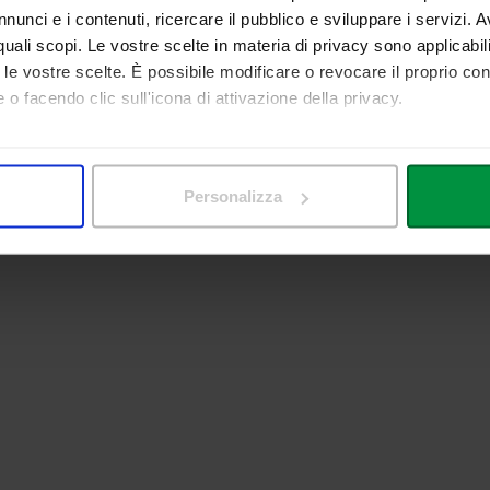
nunci e i contenuti, ricercare il pubblico e sviluppare i servizi. A
r quali scopi. Le vostre scelte in materia di privacy sono applicabi
to le vostre scelte. È possibile modificare o revocare il proprio 
 o facendo clic sull'icona di attivazione della privacy.
mo anche:
 sulla tua posizione geografica, con un'approssimazione di qualc
Personalizza
itivo, scansionandolo attivamente alla ricerca di caratteristiche spe
aborati i tuoi dati personali e imposta le tue preferenze nella
s
consenso in qualsiasi momento dalla Dichiarazione sui cookie.
nalizzare contenuti ed annunci, per fornire funzionalità dei socia
inoltre informazioni sul modo in cui utilizza il nostro sito con i 
icità e social media, i quali potrebbero combinarle con altre inform
lizzo dei loro servizi.