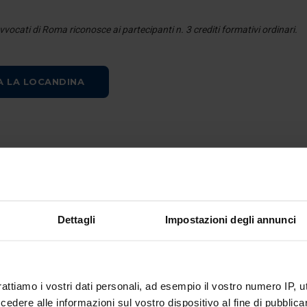
vvocati di Roma riconosce ai partecipanti n. 3 crediti formativi ordinari.
A LA LOCANDINA
Dettagli
Impostazioni degli annunci
rattiamo i vostri dati personali, ad esempio il vostro numero IP, 
dere alle informazioni sul vostro dispositivo al fine di pubblica