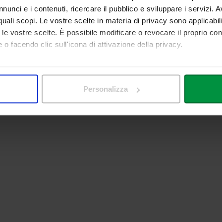
nunci e i contenuti, ricercare il pubblico e sviluppare i servizi. A
r quali scopi. Le vostre scelte in materia di privacy sono applicabi
to le vostre scelte. È possibile modificare o revocare il proprio 
 o facendo clic sull'icona di attivazione della privacy.
mo anche:
 sulla tua posizione geografica, con un'approssimazione di qualc
Personalizza
itivo, scansionandolo attivamente alla ricerca di caratteristiche spe
aborati i tuoi dati personali e imposta le tue preferenze nella
s
consenso in qualsiasi momento dalla Dichiarazione sui cookie.
nalizzare contenuti ed annunci, per fornire funzionalità dei socia
inoltre informazioni sul modo in cui utilizza il nostro sito con i 
icità e social media, i quali potrebbero combinarle con altre inform
lizzo dei loro servizi.