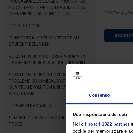
INNOVAZIONE, EVIDENZE E PROSSIMITÀ:
NUOVE TRAIETTORIE DELL’ASSISTENZA
L’Ordine degli A
INFERMIERISTICA IN ONCOLOGIA
L'IDEA DI CODICE
SCARIC
IDI INCONTRA LE STUDENTESSE E GLI
STUDENTI DELLA LINK
VOKALFEST JUNIOR, TORNA A ROMA LA
RASSEGNA DEDICATA AI CORI GIOVANILI
STARTUP MEETING ON INVERSE LINEAR
PROBLEMS: DYNAMICAL SYSTEMS,
QUANTUM EVOLUTION & NUMERICAL
ALGORITHMS
Consenso
IL DAMS SI RACCONTA
Uso responsabile dei dati
SEMINARIO: LA VALUTAZIONE DELLE
Noi e
i nostri 1022 partner
t
PROVE
cookie per memorizzare e acce