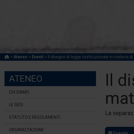
>
Ateneo
>
Eventi
> Il disegno di legge costituzionale in materia d
Il d
ATENEO
mat
CHI SIAMO
LE SEDI
La separazi
STATUTO E REGOLAMENTI
ORGANIZZAZIONE
Quando