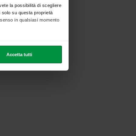
vete la possibilità di scegliere
li solo su questa proprietà
consenso in qualsiasi momento
he metro,
Accetta tutti
cifiche (impronte digitali).
ezione dettagli
. Puoi
l media e per analizzare il
nostri partner che si occupano
azioni che ha fornito loro o