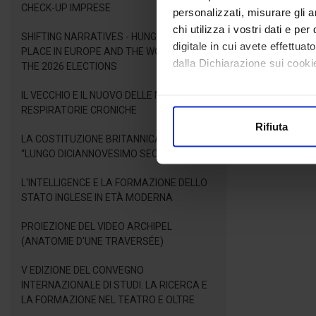
CHECK-UP IMPRESE
personalizzati, misurare gli an
chi utilizza i vostri dati e pe
SHIFTING NARRATIVES - HUNGARY'S NEW
digitale in cui avete effettua
PLACE IN EUROPE AND THE WORLD AFTER
dalla Dichiarazione sui cookie
THE 2026 ELECTIONS
IL VECCHIO E IL NUOVO DELLE MALATTIE
Con il tuo consenso, vorrem
RESPIRATORIE CRONICHE
raccogliere informazioni
Rifiuta
Identificare il tuo dispos
LA COSTITUZIONE BRITANNICA NEL
Approfondisci come vengono el
“LUNGO DICIANNOVESIMO SECOLO”
modificare o ritirare il tuo 
L'INTELLIGENCE E LA FORMAZIONE DELLO
STATO INGLESE IN ETÀ MODERNA
Utilizziamo i cookie per perso
nostro traffico. Condividiamo 
PROIEZIONE DEL VIDEO ARCHIPEL
di analisi dei dati web, pubbl
(ANATOMIE D'UNE TRAVERSÉE)
che hanno raccolto dal suo uti
V EDIZIONE DEL CONVEGNO
INTERNAZIONALE DI STUDI. LA RICERCA E
LA FORMAZIONE NEL TEATRO E OLTRE